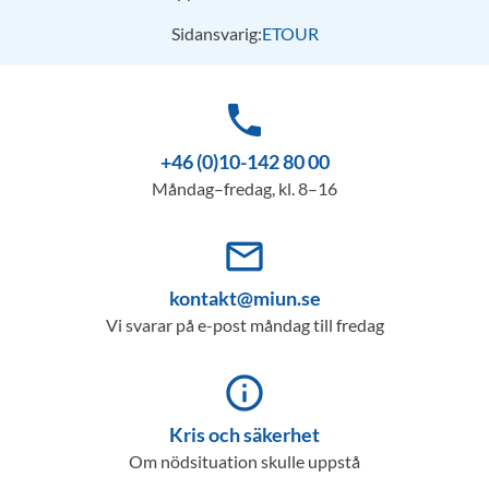
Sidansvarig:
ETOUR
phone
+46 (0)10-142 80 00
Måndag–fredag, kl. 8–16
mail_outline
kontakt@miun.se
Vi svarar på e-post måndag till fredag
info_outline
Kris och säkerhet
Om nödsituation skulle uppstå