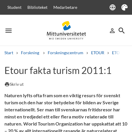
language
Student
Biblioteket
Medarbetare
Language
Tema
menu
search
person_outline
Meny
Logga in
Sök
Start
Forskning
Forskningscentrum
ETOUR
ETOURs ra
Sök
Etour fakta turism 2011:1
Andra söktjänster
Kurser och program
Kursplaner
Välkomstbrev
Personal
print
Skriv ut
Lediga jobb
Naturen lyfts ofta fram som en viktig resurs för svenskt
turism och den har stor betydelse för bilden av Sverige
internationellt. Ser man till svenskarnas fritidsresor har
minst en tredjedel ett eller flera motiv relaterade till
naturen. World Tourism Organization har uppskattat att 10
– 20 % av allt internationellt resande är naturrelaterat.