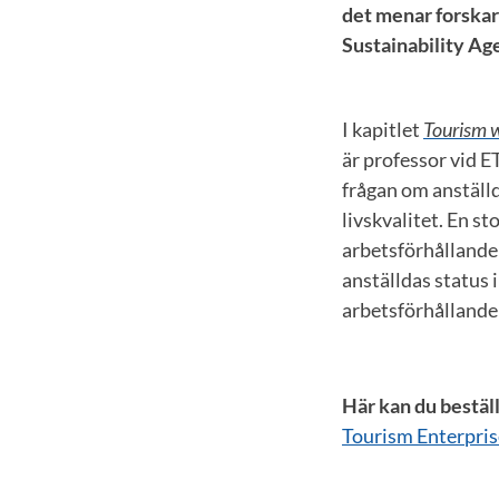
det menar forskar
Sustainability Ag
I kapitlet
Tourism w
är professor vid 
frågan om anställ
livskvalitet. En st
arbetsförhållande
anställdas status
arbetsförhålland
Här kan du bestäl
Tourism Enterpris