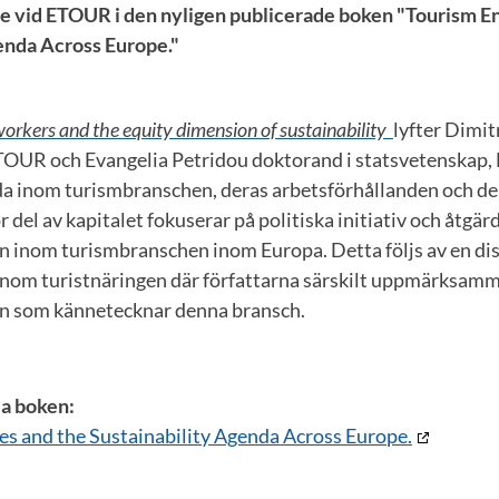
e vid ETOUR i den nyligen publicerade boken "Tourism En
enda Across Europe."
orkers and the equity dimension of sustainability
lyfter Dimit
ETOUR och Evangelia Petridou doktorand i statsvetenskap, 
da inom turismbranschen, deras arbetsförhållanden och de
or del av kapitalet fokuserar på politiska initiativ och åtgär
n inom turismbranschen inom Europa. Detta följs av en d
 inom turistnäringen där författarna särskilt uppmärksamm
en som kännetecknar denna bransch.
la boken:
es and the Sustainability Agenda Across Europe.