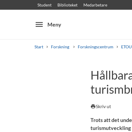
Student
Biblioteket
Medarbetare
menu
Meny
Start
Forskning
Forskningscentrum
ETOU
Sök
Andra söktjänster
Hållbar
Kurser och program
Kursplaner
Välkomstb
turismb
Skriv ut
print
Trots att det unde
turismutveckling h