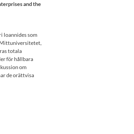
terprises and the
ri Ioannides som
Mittuniversitetet,
ras totala
der för hållbara
iskussion om
ar de orättvisa