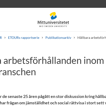
R
ETOURs rapportserie
Publikationsarkiv
Hållbara arbetsför
a arbetsförhållanden inom
rev
Personal
Lediga jobb
ranschen
r de senaste 25 åren pågått en stor diskussion kring hållb
ar frågan om jämställdhet och social rättvisa i stort sett