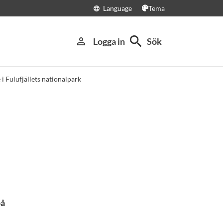
Language
Tema
language
search
person_outline
Logga in
Sök
i Fulufjällets nationalpark
på