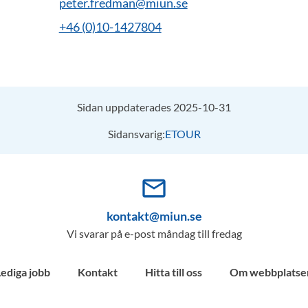
peter.fredman@miun.se
+46 (0)10-1427804
Sidan uppdaterades 2025-10-31
Sidansvarig:
ETOUR
mail_outline
kontakt@miun.se
Vi svarar på e-post måndag till fredag
Lediga jobb
Kontakt
Hitta till oss
Om webbplatse