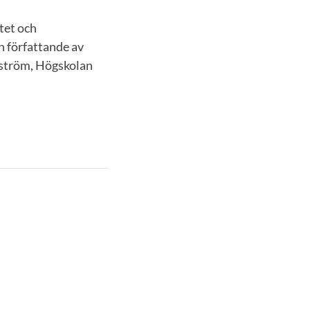
tet och
 författande av
kström, Högskolan