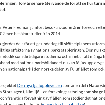
leringen. Tolv år senare återvände de för att se hur turis
det.
r Peter Fredman jämfört besökarstudier åren före och efte
02 med besökarstudier från 2014.
 gjordes dels för att ge underlag till skötselplanens utformn
iktiga effekterna av nationalparksetableringen. Den nu ak
etodik som de tidigare studierna och innebär att många 
band med nationalparksbildandet nu kan följas upp drygt t
 en nationalpark i den norska delen av Fulufjället som oc
 projektet
Den nya fjällupplevelsen
som är en del i Naturvå
Storslagen fjällmiljö – en forskningssatsning som ska ge k
 och framtida förvaltning av fjällen som stödjer det natione
t Storslagen fjällmiljö (
www.storslagnafjall.se
).