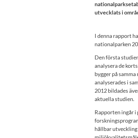
nationalparksetab
utvecklats i områ
I denna rapport ha
nationalparken 20
Den första studien
analysera de korts
bygger på samma m
analyserades i sam
2012 bildades även
aktuella studien.
Rapporten ingår i
forskningsprogram 
hållbar utveckling
miljökvalitetsmåle