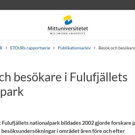
R
ETOURs rapportserie
Publikationsarkiv
Besök och besökare 
h besökare i Fulufjällets
rev
Personal
Lediga jobb
lpark
 Fulufjällets nationalpark bildades 2002 gjorde forskare 
 besöksundersökningar i området åren före och efter