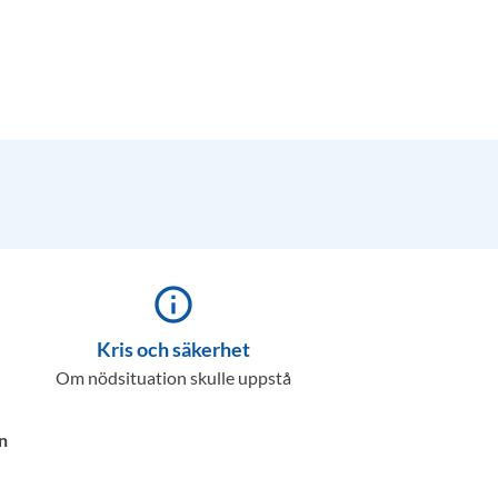
info_outline
Kris och säkerhet
Om nödsituation skulle uppstå
n