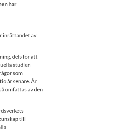
men har
r inrättandet av
ing, dels för att
tuella studien
frågor som
io år senare. År
kså omfattas av den
rdsverkets
unskap till
lla