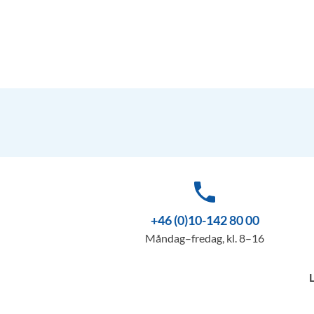
phone
+46 (0)10-142 80 00
Måndag–fredag, kl. 8–16