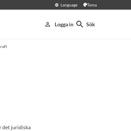
Language
Tema
language
search
person_outline
Logga in
Sök
raft
 det juridiska