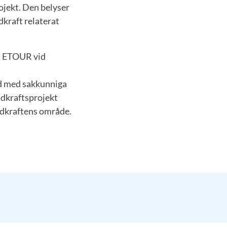
ojekt. Den belyser
kraft relaterat
et ETOUR vid
åd med sakkunniga
indkraftsprojekt
indkraftens område.