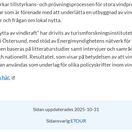
kar tillstyrkans- och prövningsprocessen för stora vindpr
r som är förenade med att underlätta en utbyggnad av vind
er och frågan om lokal nytta.
ytta av vindkraft” har drivits av turismforskningsinstitut
 i Östersund, med stöd av Energimyndighetens nätverk för
en baseras på litteraturstudier samt intervjuer och samr
och nationellt. Resultatet, som visar på betydelsen av att v
kan användas som underlag för olika policyskrifter inom v
 här.
Sidan uppdaterades 2025-10-31
Sidansvarig:
ETOUR