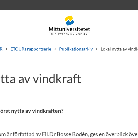
R
ETOURs rapportserie
Publikationsarkiv
Lokal nytta av vindk
tta av vindkraft
rev
Personal
Lediga jobb
örst nytta av vindkraften?
om är författad av Fil.Dr Bosse Bodén, ges en överblick över