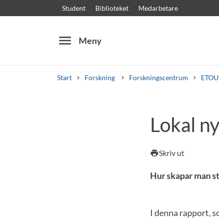
Student
Biblioteket
Medarbetare
menu
Meny
Start
Forskning
Forskningscentrum
ETOU
Sök
Andra söktjänster
Lokal ny
Kurser och program
Kursplaner
Välkomstb
Skriv ut
print
Hur skapar man st
I denna rapport, s