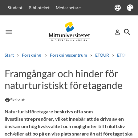
language
Student
Biblioteket
Medarbetare
Language
Tema
menu
search
person_outline
Meny
Logga in
Sök
Start
Forskning
Forskningscentrum
ETOUR
ETOURs ra
Sök
Framgångar och hinder för
Andra söktjänster
naturturistiskt företagande
Kurser och program
Kursplaner
Välkomstbrev
Personal
Lediga jobb
print
Skriv ut
Naturturistföretagare beskrivs ofta som
livsstilsentreprenörer, vilket innebär att de drivs av en
önskan om hög livskvalitet och möjligheter till friluftsliv
och/eller att bo på en viss plats snarare än att företaget ska