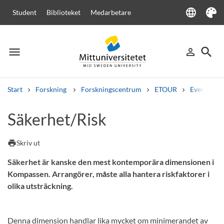
language
Student
Biblioteket
Medarbetare
Language
Tema
menu
search
person_outline
Meny
Logga in
Sök
Start
Forskning
Forskningscentrum
ETOUR
Event Com
Sök
Säkerhet/Risk
Andra söktjänster
Kurser och program
Kursplaner
Välkomstbrev
Personal
print
Skriv ut
Lediga jobb
Säkerhet är kanske den mest kontemporära dimensionen i
Kompassen. Arrangörer, måste alla hantera riskfaktorer i
olika utsträckning.
Denna dimension handlar lika mycket om minimerandet av