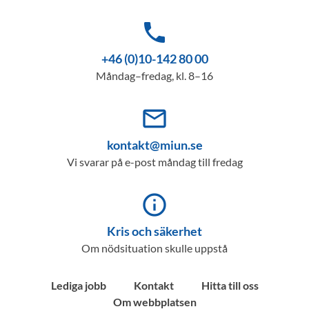
phone
+46 (0)10-142 80 00
Måndag–fredag, kl. 8–16
mail_outline
kontakt@miun.se
Vi svarar på e-post måndag till fredag
info_outline
Kris och säkerhet
Om nödsituation skulle uppstå
Lediga jobb
Kontakt
Hitta till oss
Om webbplatsen