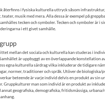
k återfinns i fysiska kulturella uttryck såsom infrastruktur
, teater, musik med mera. Alla dessa är exempel på greppba
samhälles tecken och symboler. Tecken och symboler är i si
rderingarna i ett givet samhälle.
 grupp
ttet mellan det sociala och kulturella kan studeras i indivi
 Samhället är uppbyggt av en överlappande konstellation a
ss egna kulturella särdrag vilka inkluderar de tidigare nä
gar, normer, traditioner och språk. Utöver de biologiska/
erkar beteende är varje individ delvis en produkt av sin u
er. Gruppkulturer man som individ är en produkt av inklude
nd annat geografiska, demografiska, fritidsmässiga, urbana/
anhang.