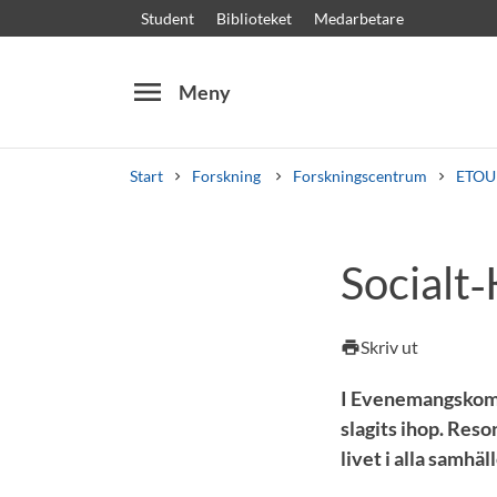
Student
Biblioteket
Medarbetare
menu
Meny
Start
Forskning
Forskningscentrum
ETOU
Sök
Andra söktjänster
Socialt‑
Kurser och program
Kursplaner
Välkomstb
Skriv ut
print
I Evenemangskompa
slagits ihop. Reso
livet i alla samhäl