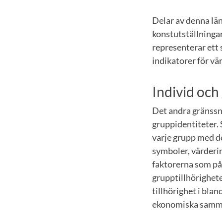
Delar av denna län
konstutställningar
representerar ett 
indikatorer för vä
Individ och
Det andra gränssni
gruppidentiteter.
varje grupp med de
symboler, värderin
faktorerna som påv
grupptillhörighet
tillhörighet i bla
ekonomiska samm