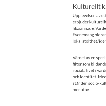
Kulturellt k
Upplevelsen av ett
erbjuder kulturell
likasinnade. Värde
Evenemang bidrar o
lokal stolthet/iden
Värdet av en speci
filter som bildar 
sociala livet i vä
och identitet. Med
står den socio-kul
mer utav.