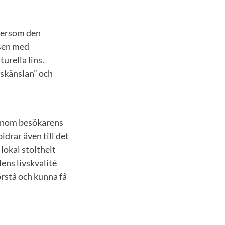
ftersom den
ssen med
urella lins.
tskänslan” och
 genom besökarens
idrar även till det
lokal stolthelt
lens livskvalité
örstå och kunna få