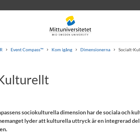
R
Event Compass™
Kom igång
Dimensionerna
Socialt-Kul
Kulturellt
rev
Personal
Lediga jobb
ssens sociokulturella dimension har de sociala och kul
nemanget lyder att kulturella uttryck är en integrerad del
len.