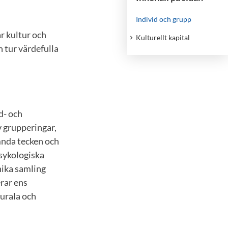
Individ och grupp
,
r kultur och
Kulturellt kapital
n tur värdefulla
d- och
v grupperingar,
mnda tecken och
psykologiska
nika samling
rar ens
rurala och