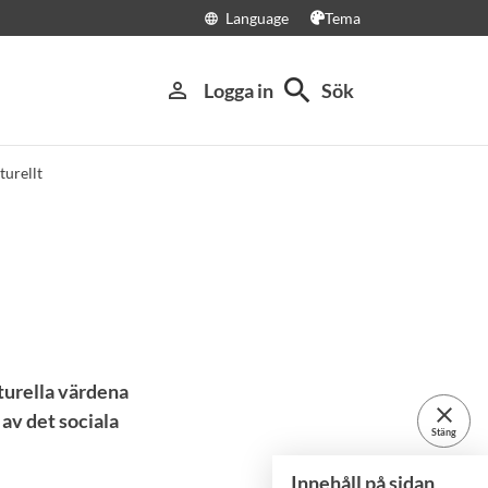
Language
Tema
language
search
person_outline
Logga in
Sök
turellt
turella värdena
close
 av det sociala
Stäng
Innehåll på sidan