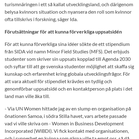
turismnäringen i ett så kallat utvecklingsland, och därigenom
belysa kvinnors situation och nyansera den roll som kvinnor
ofta tillskrivs i forskning, säger Ida.
Förutsättningar för att kunna förverkliga uppsatsidén
För att kunna förverkliga sina idéer sökte de ett stipendium
från SIDA vid namn Minor Field Studies (MFS). Det erbjuds
studenter som skriver sin uppsats kopplad till Agenda 2030
och syftar till att ge svenska studenter möjlighet att skaffa sig
kunskap och erfarenhet kring globala utvecklingsfrågor. För
att vara aktuell för stipendiet krävdes en tydlig och
genomförbar uppsatsidé och en kontaktperson på plats i det
land man ville åka till.
- Via UN Women hittade jag av en slump en organisation på
önationen Samoa, i södra Stilla havet, vars arbete passade
vad vi ville skriva om - Women in Business Development
Incorporated (WIBDI). Vi fick kontakt med organisationen,
och i synnerhet en kvinna som gärna ville ta emot oss, så då