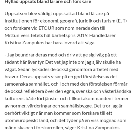
Hyllad uppsats bland lärare och forskare
Uppsatsen blev väldigt uppskattad bland lärare på
Institutionen för ekonomi, geografi, juridik och turism (EJT)
och forskare vid ETOUR som nominerade den till
Mittuniversitetets hållbarhetspris 2019. Handledaren
Kristina Zampukos har bara lovord att säga.
- Jag beundrar deras mod och driv att ge sig iväg på ett
sådant här äventyr. Det vet jag inte om jag själv skulle ha
vågat. Sedan lyckades de också genomföra arbetet med
bravur. Deras uppsats visar på en god förståelse av det
samoanska samhället, och i och med den förståelsen förmår
de också reflektera över den egna, svenska och västerländska
kulturens både förtjänster och tillkortakommanden i termer
av normer, värderingar och samhällsbygge. Det tror jag är
oerhört viktigt när man kommer som forskare till ett
utomeuropeiskt land, och det tyder på en viss mognad som
människa och i forskarrollen, säger Kristina Zampoukos.