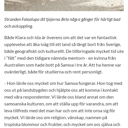
Stranden Falealupo dit tjejerna åkte några gånger för härligt bad
och avkoppling.
Både Klara och Ida är överens om att det var en fantastisk
upplevelse att åka iväg till ett land så långt bort från Sverige,
både geografiskt och kulturellt. De tillbringade mycket tid ute
i ”fält” med den tidigare nämnda mentorn - en kvinna från
Australien som hade bott på Samoa i tre år. Att ha henne var
ovärderligt, både för studierna och rent personligt.
- Hon lärde oss mycket om hur Samoa fungerar. Hon tog med
oss ut på landsbygden och hjälpte oss att komma i kontakt
med våra respondenter. Vi lärde oss bland annat om den
samoanska kulturen, om att ställa upp för varandra, om att
leva tillfreds med det man har och om att inte oroa sig för
mycket. Vi lärde oss om religion, vänskap, namnen på
tropiska blommor och frukter, och mycket om oss själva och