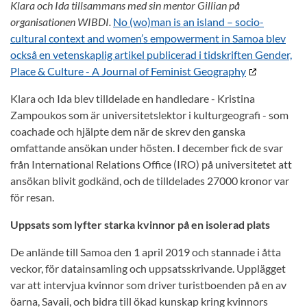
Klara och Ida tillsammans med sin mentor Gillian på
organisationen WIBDI.
No (wo)man is an island – socio-
cultural context and women’s empowerment in Samoa blev
också en vetenskaplig artikel publicerad i tidskriften Gender,
Place & Culture - A Journal of Feminist Geography
Klara och Ida blev tilldelade en handledare - Kristina
Zampoukos som är universitetslektor i kulturgeografi - som
coachade och hjälpte dem när de skrev den ganska
omfattande ansökan under hösten. I december fick de svar
från International Relations Office (IRO) på universitetet att
ansökan blivit godkänd, och de tilldelades 27000 kronor var
för resan.
Uppsats som lyfter starka kvinnor på en isolerad plats
De anlände till Samoa den 1 april 2019 och stannade i åtta
veckor, för datainsamling och uppsatsskrivande. Upplägget
var att intervjua kvinnor som driver turistboenden på en av
öarna, Savaii, och bidra till ökad kunskap kring kvinnors