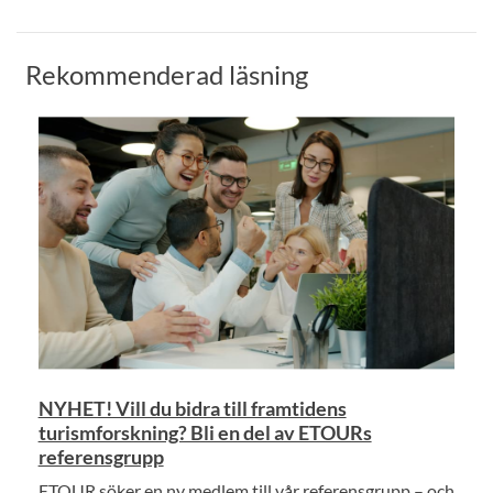
Rekommenderad läsning
NYHET! Vill du bidra till framtidens
turismforskning? Bli en del av ETOURs
referensgrupp
ETOUR söker en ny medlem till vår referensgrupp – och