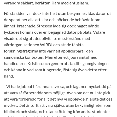
varandra såklart, berättar Klara med entusiasm.
Första tiden var dock inte helt utan bekymmer. Idas dator, där
de sparat ner alla artiklar och böcker de behövde inom
ämnet, kraschade. Stressen lade sig dock något när de
lyckades komma över en begagnad dator på plats. Vidare
visade det sig att det blivit lite missförstånd med
värdorganisationen WIBDI och att de tänkta
forskningsfrågorna inte var helt applicerbara i den
samoanska kontexten. Men efter ett joursamtal med
handledaren Kristina, och genom att ta till sig omgivningen
och känna in vad som fungerade, löste sig även detta efter
hand.
- Vi hade jobbat hårt innan avresa, och lagt ner mycket tid på
att vara så förberedda som möjligt. Även om det nu inte gick
att vara förberedd för allt det nya vi upplevde, hjälpte det oss
mycket. Det är tufft att vara själva, utan bekvämligheter som
bibliotek och skola, och utan stöttning från andra studenter