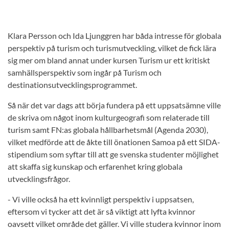
Klara Persson och Ida Ljunggren har båda intresse för globala
perspektiv på turism och turismutveckling, vilket de fick lära
sig mer om bland annat under kursen Turism ur ett kritiskt
samhällsperspektiv som ingår på Turism och
destinationsutvecklingsprogrammet.
Så när det var dags att börja fundera på ett uppsatsämne ville
de skriva om något inom kulturgeografi som relaterade till
turism samt FN:as globala hållbarhetsmål (Agenda 2030),
vilket medförde att de åkte till önationen Samoa på ett SIDA-
stipendium som syftar till att ge svenska studenter möjlighet
att skaffa sig kunskap och erfarenhet kring globala
utvecklingsfrågor.
- Vi ville också ha ett kvinnligt perspektiv i uppsatsen,
eftersom vi tycker att det är så viktigt att lyfta kvinnor
oavsett vilket område det gäller. Vi ville studera kvinnor inom