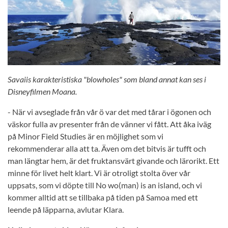
Savaiis karakteristiska "blowholes" som bland annat kan ses i
Disneyfilmen Moana.
- När vi avseglade från vår ö var det med tårar i ögonen och
väskor fulla av presenter från de vänner vi fått. Att åka iväg
på Minor Field Studies är en möjlighet som vi
rekommenderar alla att ta. Även om det bitvis är tufft och
man längtar hem, är det fruktansvärt givande och lärorikt. Ett
minne för livet helt klart. Vi är otroligt stolta över vår
uppsats, som vi döpte till No wo(man) is an island, och vi
kommer alltid att se tillbaka på tiden på Samoa med ett
leende på läpparna, avlutar Klara.