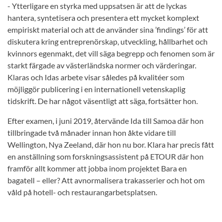
- Ytterligare en styrka med uppsatsen är att de lyckas
hantera, syntetisera och presentera ett mycket komplext
empiriskt material och att de använder sina ’findings’ för att
diskutera kring entreprenörskap, utveckling, hållbarhet och
kvinnors egenmakt, det vill säga begrepp och fenomen som är
starkt färgade av västerländska normer och värderingar.
Klaras och Idas arbete visar således på kvalitéer som
möjliggör publicering i en internationell vetenskaplig
tidskrift. De har något väsentligt att säga, fortsätter hon.
Efter examen, i juni 2019, återvände Ida till Samoa där hon
tillbringade två månader innan hon åkte vidare till
Wellington, Nya Zeeland, där hon nu bor. Klara har precis fått
en anställning som forskningsassistent på ETOUR där hon
framför allt kommer att jobba inom projektet Bara en
bagatell – eller? Att avnormalisera trakasserier och hot om
våld på hotell- och restaurangarbetsplatsen.