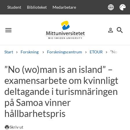
language
Student
Biblioteket
Medarbetare
Language
Tema
menu
search
person_outline
Meny
Logga in
Sök
Start
Forskning
Forskningscentrum
ETOUR
”No (wo)ma
Sök
”No (wo)man is an island” –
Andra söktjänster
examensarbete om kvinnligt
Kurser och program
Kursplaner
Välkomstbrev
Personal
Lediga jobb
deltagande i turismnäringen
på Samoa vinner
hållbarhetspris
print
Skriv ut