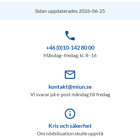
Sidan uppdaterades 2026-06-25
phone
+46 (0)10-142 80 00
Måndag–fredag, kl. 8–16
mail_outline
kontakt@miun.se
Vi svarar på e-post måndag till fredag
info_outline
Kris och säkerhet
Om nödsituation skulle uppstå