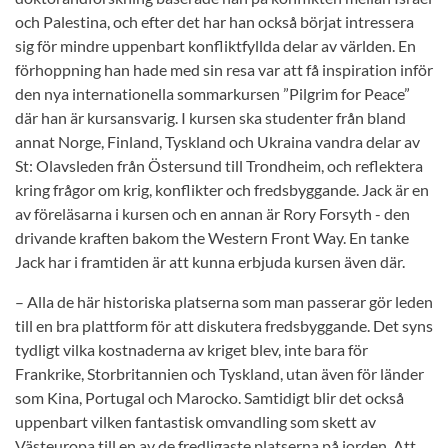
och Palestina, och efter det har han också börjat intressera
sig för mindre uppenbart konfliktfyllda delar av världen. En
förhoppning han hade med sin resa var att få inspiration inför
den nya internationella sommarkursen ”Pilgrim for Peace”
där han är kursansvarig. I kursen ska studenter från bland
annat Norge, Finland, Tyskland och Ukraina vandra delar av
St: Olavsleden från Östersund till Trondheim, och reflektera
kring frågor om krig, konflikter och fredsbyggande. Jack är en
av föreläsarna i kursen och en annan är Rory Forsyth - den
drivande kraften bakom the Western Front Way. En tanke
Jack har i framtiden är att kunna erbjuda kursen även där.
– Alla de här historiska platserna som man passerar gör leden
till en bra plattform för att diskutera fredsbyggande. Det syns
tydligt vilka kostnaderna av kriget blev, inte bara för
Frankrike, Storbritannien och Tyskland, utan även för länder
som Kina, Portugal och Marocko. Samtidigt blir det också
uppenbart vilken fantastisk omvandling som skett av
Västeuropa till en av de fredligaste platserna på jorden. Att