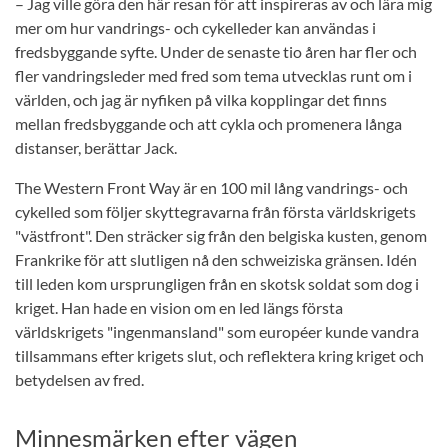
– Jag ville göra den här resan för att inspireras av och lära mig
mer om hur vandrings- och cykelleder kan användas i
fredsbyggande syfte. Under de senaste tio åren har fler och
fler vandringsleder med fred som tema utvecklas runt om i
världen, och jag är nyfiken på vilka kopplingar det finns
mellan fredsbyggande och att cykla och promenera långa
distanser, berättar Jack.
The Western Front Way är en 100 mil lång vandrings- och
cykelled som följer skyttegravarna från första världskrigets
"västfront". Den sträcker sig från den belgiska kusten, genom
Frankrike för att slutligen nå den schweiziska gränsen. Idén
till leden kom ursprungligen från en skotsk soldat som dog i
kriget. Han hade en vision om en led längs första
världskrigets "ingenmansland" som européer kunde vandra
tillsammans efter krigets slut, och reflektera kring kriget och
betydelsen av fred.
Minnesmärken efter vägen