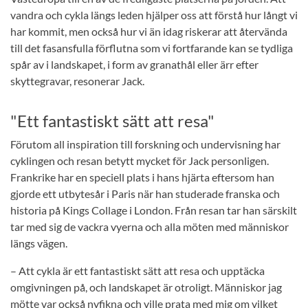
vandra och cykla längs leden hjälper oss att förstå hur långt vi
har kommit, men också hur vi än idag riskerar att återvända
till det fasansfulla förflutna som vi fortfarande kan se tydliga
spår av i landskapet, i form av granathål eller ärr efter
skyttegravar, resonerar Jack.
"Ett fantastiskt sätt att resa"
Förutom all inspiration till forskning och undervisning har
cyklingen och resan betytt mycket för Jack personligen.
Frankrike har en speciell plats i hans hjärta eftersom han
gjorde ett utbytesår i Paris när han studerade franska och
historia på Kings Collage i London. Från resan tar han särskilt
tar med sig de vackra vyerna och alla möten med människor
längs vägen.
– Att cykla är ett fantastiskt sätt att resa och upptäcka
omgivningen på, och landskapet är otroligt. Människor jag
mötte var också nyfikna och ville prata med mig om vilket