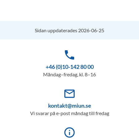
Sidan uppdaterades 2026-06-25
phone
+46 (0)10-142 80 00
Måndag–fredag, kl. 8–16
mail_outline
kontakt@miun.se
Vi svarar på e-post måndag till fredag
info_outline