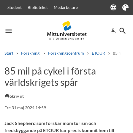
language
Student
Biblioteket
Medarbetare
Language
Tema
menu
search
person_outline
Meny
Logga in
Sök
Start
Forskning
Forskningscentrum
ETOUR
85 mil på c
Sök
85 mil på cykel i första
Andra söktjänster
världskrigets spår
Kurser och program
Kursplaner
Välkomstbrev
Personal
Lediga jobb
print
Skriv ut
Fre 31 maj 2024 14:59
Jack Shepherd som forskar inom turism och
fredsbyggande på ETOUR har precis kommit hem till