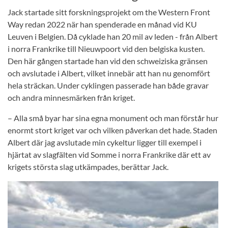
Jack startade sitt forskningsprojekt om the Western Front
Way redan 2022 när han spenderade en månad vid KU
Leuven i Belgien. Då cyklade han 20 mil av leden - från Albert
i norra Frankrike till Nieuwpoort vid den belgiska kusten.
Den här gången startade han vid den schweiziska gränsen
och avslutade i Albert, vilket innebär att han nu genomfört
hela sträckan. Under cyklingen passerade han både gravar
och andra minnesmärken från kriget.
– Alla små byar har sina egna monument och man förstår hur
enormt stort kriget var och vilken påverkan det hade. Staden
Albert där jag avslutade min cykeltur ligger till exempel i
hjärtat av slagfälten vid Somme i norra Frankrike där ett av
krigets största slag utkämpades, berättar Jack.