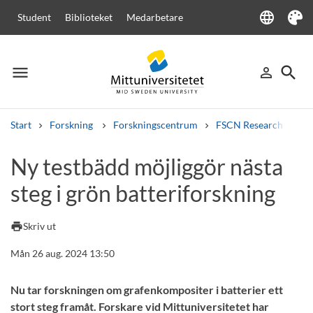
language
Student
Biblioteket
Medarbetare
Language
Tema
menu
search
person_outline
Meny
Logga in
Sök
Start
Forskning
Forskningscentrum
FSCN Research Centr
Sök
Ny testbädd möjliggör nästa
Andra söktjänster
steg i grön batteriforskning
Kurser och program
Kursplaner
Välkomstbrev
Personal
Lediga jobb
print
Skriv ut
Mån 26 aug. 2024 13:50
Nu tar forskningen om grafenkompositer i batterier ett
stort steg framåt. Forskare vid Mittuniversitetet har