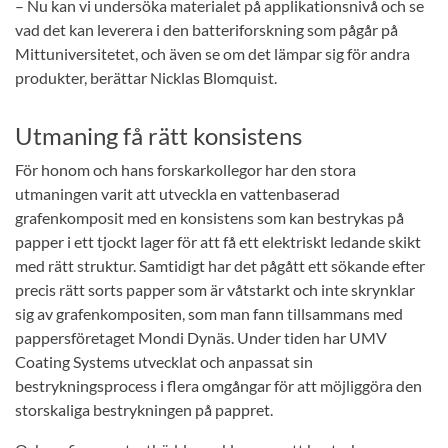
– Nu kan vi undersöka materialet på applikationsnivå och se
vad det kan leverera i den batteriforskning som pågår på
Mittuniversitetet, och även se om det lämpar sig för andra
produkter, berättar Nicklas Blomquist.
Utmaning få rätt konsistens
För honom och hans forskarkollegor har den stora
utmaningen varit att utveckla en vattenbaserad
grafenkomposit med en konsistens som kan bestrykas på
papper i ett tjockt lager för att få ett elektriskt ledande skikt
med rätt struktur. Samtidigt har det pågått ett sökande efter
precis rätt sorts papper som är våtstarkt och inte skrynklar
sig av grafenkompositen, som man fann tillsammans med
pappersföretaget Mondi Dynäs. Under tiden har UMV
Coating Systems utvecklat och anpassat sin
bestrykningsprocess i flera omgångar för att möjliggöra den
storskaliga bestrykningen på pappret.