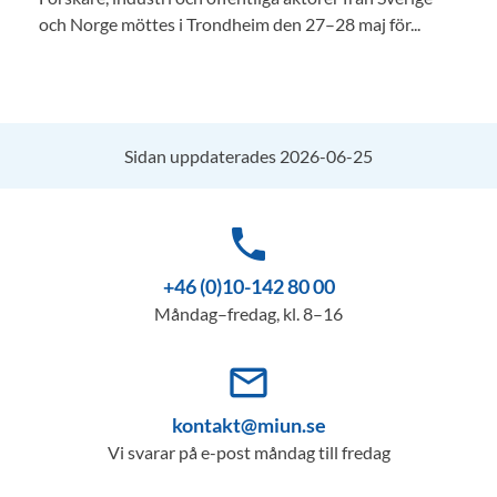
och Norge möttes i Trondheim den 27–28 maj för...
Sidan uppdaterades 2026-06-25
phone
+46 (0)10-142 80 00
Måndag–fredag, kl. 8–16
mail_outline
kontakt@miun.se
Vi svarar på e-post måndag till fredag