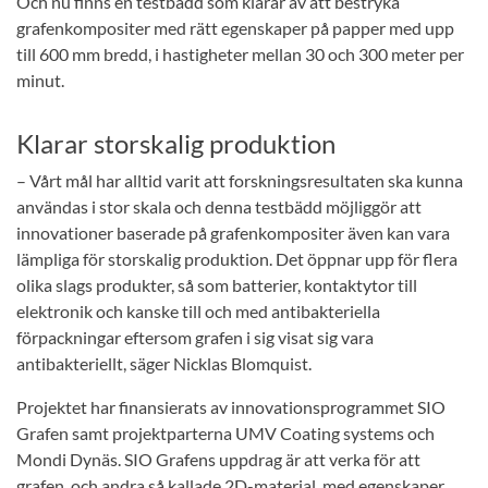
Och nu finns en testbädd som klarar av att bestryka
grafenkompositer med rätt egenskaper på papper med upp
till 600 mm bredd, i hastigheter mellan 30 och 300 meter per
minut.
Klarar storskalig produktion
– Vårt mål har alltid varit att forskningsresultaten ska kunna
användas i stor skala och denna testbädd möjliggör att
innovationer baserade på grafenkompositer även kan vara
lämpliga för storskalig produktion. Det öppnar upp för flera
olika slags produkter, så som batterier, kontaktytor till
elektronik och kanske till och med antibakteriella
förpackningar eftersom grafen i sig visat sig vara
antibakteriellt, säger Nicklas Blomquist.
Projektet har finansierats av innovationsprogrammet SIO
Grafen samt projektparterna UMV Coating systems och
Mondi Dynäs. SIO Grafens uppdrag är att verka för att
grafen, och andra så kallade 2D-material, med egenskaper