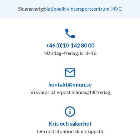
Sidansvarig:
Nationellt vintersportcentrum, NVC
phone
+46 (0)10-142 80 00
Måndag–fredag, kl. 8–16
mail_outline
kontakt@miun.se
Vi svarar på e-post måndag till fredag
info_outline
Kris och säkerhet
Om nödsituation skulle uppstå