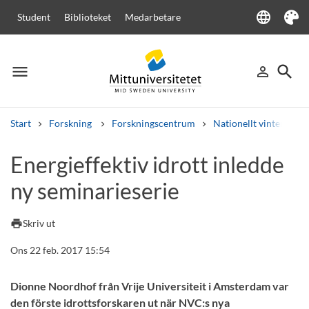
language
Student
Biblioteket
Medarbetare
Language
Tema
menu
search
person_outline
Meny
Logga in
Sök
Start
Forskning
Forskningscentrum
Nationellt vinterspor
Sök
Energieffektiv idrott inledde
Andra söktjänster
ny seminarieserie
Kurser och program
Kursplaner
Välkomstbrev
Personal
Lediga jobb
print
Skriv ut
Ons 22 feb. 2017 15:54
Dionne Noordhof från Vrije Universiteit i Amsterdam var
den förste idrottsforskaren ut när NVC:s nya