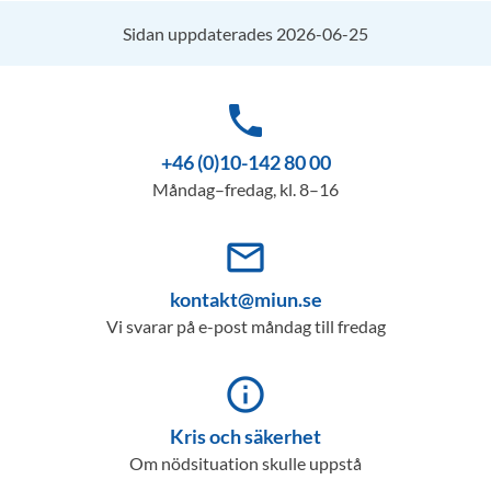
Sidan uppdaterades 2026-06-25
phone
+46 (0)10-142 80 00
Måndag–fredag, kl. 8–16
mail_outline
kontakt@miun.se
Vi svarar på e-post måndag till fredag
info_outline
Kris och säkerhet
Om nödsituation skulle uppstå