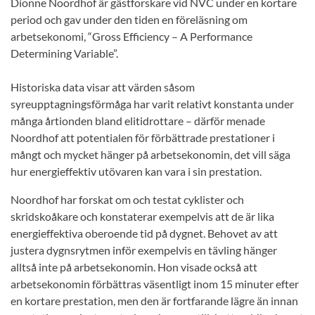
Dionne Noordhof är gästforskare vid NVC under en kortare
period och gav under den tiden en föreläsning om
arbetsekonomi, “Gross Efficiency – A Performance
Determining Variable”.
Historiska data visar att värden såsom
syreupptagningsförmåga har varit relativt konstanta under
många årtionden bland elitidrottare – därför menade
Noordhof att potentialen för förbättrade prestationer i
mångt och mycket hänger på arbetsekonomin, det vill säga
hur energieffektiv utövaren kan vara i sin prestation.
Noordhof har forskat om och testat cyklister och
skridskoåkare och konstaterar exempelvis att de är lika
energieffektiva oberoende tid på dygnet. Behovet av att
justera dygnsrytmen inför exempelvis en tävling hänger
alltså inte på arbetsekonomin. Hon visade också att
arbetsekonomin förbättras väsentligt inom 15 minuter efter
en kortare prestation, men den är fortfarande lägre än innan