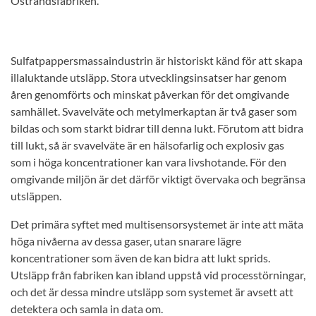
Östrandsfabriken.
Sulfatpappersmassaindustrin är historiskt känd för att skapa
illaluktande utsläpp. Stora utvecklingsinsatser har genom
åren genomförts och minskat påverkan för det omgivande
samhället. Svavelväte och metylmerkaptan är två gaser som
bildas och som starkt bidrar till denna lukt. Förutom att bidra
till lukt, så är svavelväte är en hälsofarlig och explosiv gas
som i höga koncentrationer kan vara livshotande. För den
omgivande miljön är det därför viktigt övervaka och begränsa
utsläppen.
Det primära syftet med multisensorsystemet är inte att mäta
höga nivåerna av dessa gaser, utan snarare lägre
koncentrationer som även de kan bidra att lukt sprids.
Utsläpp från fabriken kan ibland uppstå vid processtörningar,
och det är dessa mindre utsläpp som systemet är avsett att
detektera och samla in data om.