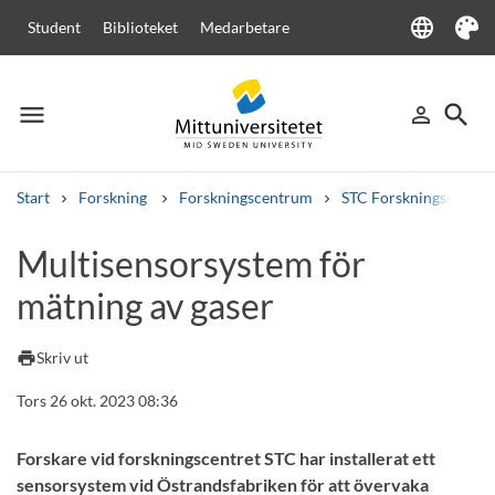
language
Student
Biblioteket
Medarbetare
Language
Tema
menu
search
person_outline
Meny
Logga in
Sök
Start
Forskning
Forskningscentrum
STC Forskningscenter
Sök
Multisensorsystem för
Andra söktjänster
mätning av gaser
Kurser och program
Kursplaner
Välkomstbrev
Personal
Lediga jobb
print
Skriv ut
Tors 26 okt. 2023 08:36
Forskare vid forskningscentret STC har installerat ett
sensorsystem vid Östrandsfabriken för att övervaka