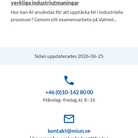
verkliga industriutmaningar
Hur kan AI användas för att upptäcka fel i industriella
processer? Genom sitt examensarbete på Valmet...
Sidan uppdaterades 2026-06-25
phone
+46 (0)10-142 80 00
Måndag–fredag, kl. 8–16
mail_outline
kontakt@miun.se