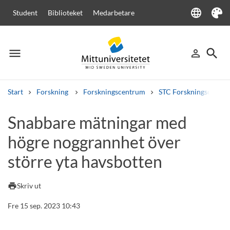
language
Student
Biblioteket
Medarbetare
Language
Tema
menu
search
person_outline
Meny
Logga in
Sök
Start
Forskning
Forskningscentrum
STC Forskningscenter
Sök
Snabbare mätningar med
Andra söktjänster
högre noggrannhet över
Kurser och program
Kursplaner
Välkomstbrev
Personal
Lediga jobb
större yta havsbotten
print
Skriv ut
Fre 15 sep. 2023 10:43