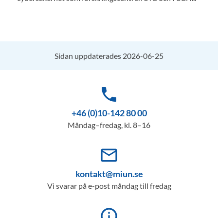
Sidan uppdaterades 2026-06-25
phone
+46 (0)10-142 80 00
Måndag–fredag, kl. 8–16
mail_outline
kontakt@miun.se
Vi svarar på e-post måndag till fredag
info_outline