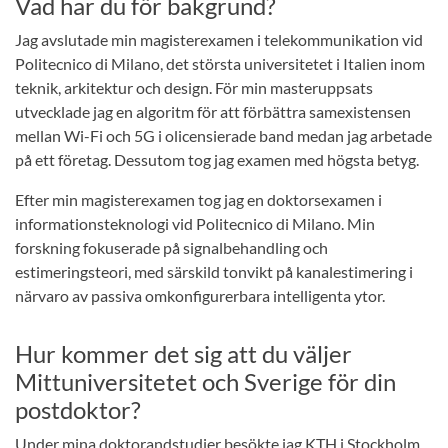
Vad har du för bakgrund?
Jag avslutade min magisterexamen i telekommunikation vid
Politecnico di Milano, det största universitetet i Italien inom
teknik, arkitektur och design. För min masteruppsats
utvecklade jag en algoritm för att förbättra samexistensen
mellan Wi-Fi och 5G i olicensierade band medan jag arbetade
på ett företag. Dessutom tog jag examen med högsta betyg.
Efter min magisterexamen tog jag en doktorsexamen i
informationsteknologi vid Politecnico di Milano. Min
forskning fokuserade på signalbehandling och
estimeringsteori, med särskild tonvikt på kanalestimering i
närvaro av passiva omkonfigurerbara intelligenta ytor.
Hur kommer det sig att du väljer
Mittuniversitetet och Sverige för din
postdoktor?
Under mina doktorandstudier besökte jag KTH i Stockholm