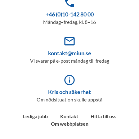
phone
+46 (0)10-142 80 00
Måndag–fredag, kl. 8–16
mail_outline
kontakt@miun.se
Vi svarar på e-post måndag till fredag
info_outline
Kris och säkerhet
Om nödsituation skulle uppstå
Lediga jobb
Kontakt
Hitta till oss
Om webbplatsen