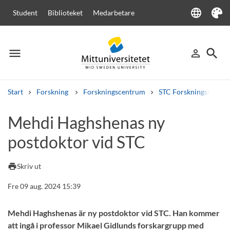
language
Student
Biblioteket
Medarbetare
Language
Tema
menu
search
person_outline
Meny
Logga in
Sök
Start
Forskning
Forskningscentrum
STC Forskningscenter
Sök
Mehdi Haghshenas ny
Andra söktjänster
postdoktor vid STC
Kurser och program
Kursplaner
Välkomstbrev
Personal
Lediga jobb
print
Skriv ut
Fre 09 aug. 2024 15:39
Mehdi Haghshenas är ny postdoktor vid STC. Han kommer
att ingå i professor Mikael Gidlunds forskargrupp med