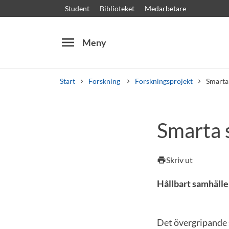
Student
Biblioteket
Medarbetare
menu
Meny
Start
Forskning
Forskningsprojekt
Smarta
Sök
Andra söktjänster
Smarta 
Kurser och program
Kursplaner
Välkomstb
Skriv ut
print
Hållbart samhälle
Det övergripande s