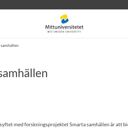
 samhällen
samhällen
rev
Personal
Lediga jobb
yftet med forskningsprojektet Smarta samhällen är att bid