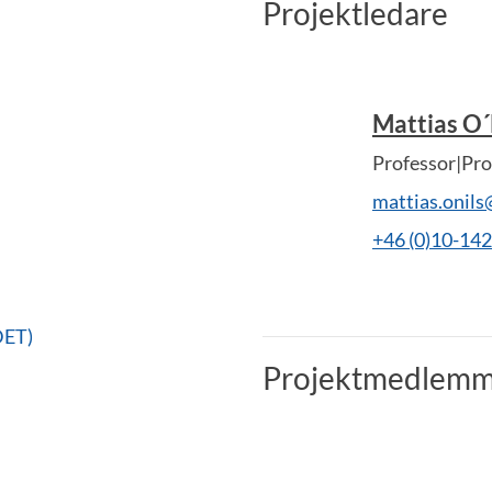
Projektledare
Mattias O´
Professor|Pro
mattias.onil
+46 (0)10-14
DET)
Projektmedlemm