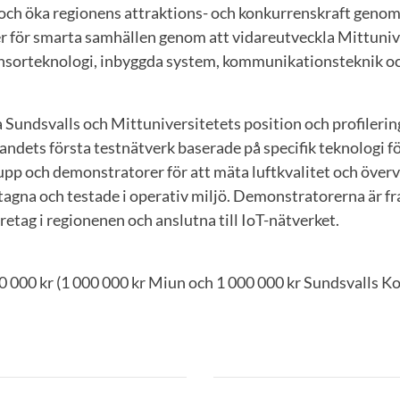
och öka regionens attraktions- och konkurrenskraft genom a
er för smarta samhällen genom att vidareutveckla Mittuniv
nsorteknologi, inbyggda system, kommunikationsteknik oc
a Sundsvalls och Mittuniversitetets position och profileri
landets första testnätverk baserade på specifik teknologi fö
upp och demonstratorer för att mäta luftkvalitet och överva
tagna och testade i operativ miljö. Demonstratorerna är f
tag i regionenen och anslutna till IoT-nätverket.
0 000 kr (1 000 000 kr Miun och 1 000 000 kr Sundsvalls 