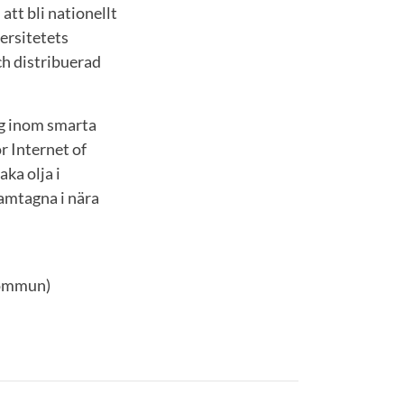
tt bli nationellt
ersitetets
h distribuerad
ng inom smarta
r Internet of
ka olja i
ramtagna i nära
Kommun)