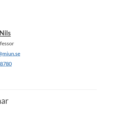
Nils
fessor
s@miun.se
28780
ar