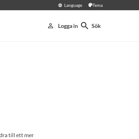
Language
Tema
language
search
person_outline
Logga in
Sök
ra till ett mer