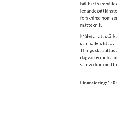
hållbart samhälle 
ledande på tjänst
forskning inom se
mätteknik.
Målet är att stärk
samhällen. Ett av 
Things ska sättas 
dagvatten är fram
samverkan med före
Finansiering:
2 00