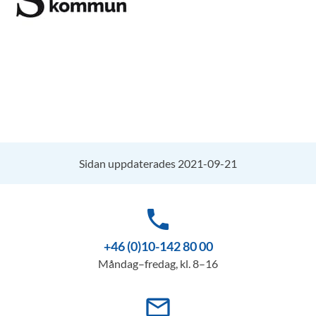
Sidan uppdaterades 2021-09-21
phone
+46 (0)10-142 80 00
Måndag–fredag, kl. 8–16
mail_outline