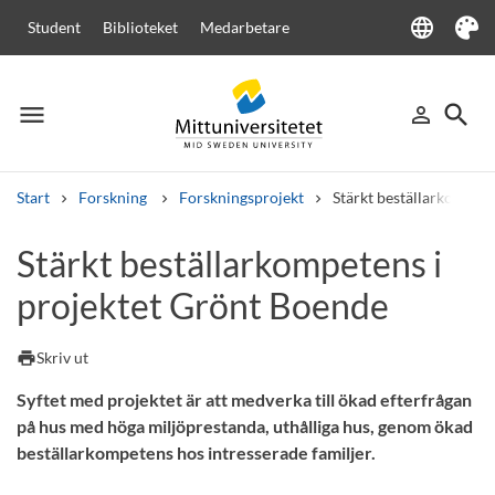
language
Student
Biblioteket
Medarbetare
Language
Tema
menu
search
person_outline
Meny
Logga in
Sök
Start
Forskning
Forskningsprojekt
Stärkt beställarkompete
Sök
Stärkt beställarkompetens i
Andra söktjänster
projektet Grönt Boende
Kurser och program
Kursplaner
Välkomstbrev
Personal
Lediga jobb
print
Skriv ut
Syftet med projektet är att medverka till ökad efterfrågan
på hus med höga miljöprestanda, uthålliga hus, genom ökad
beställarkompetens hos intresserade familjer.