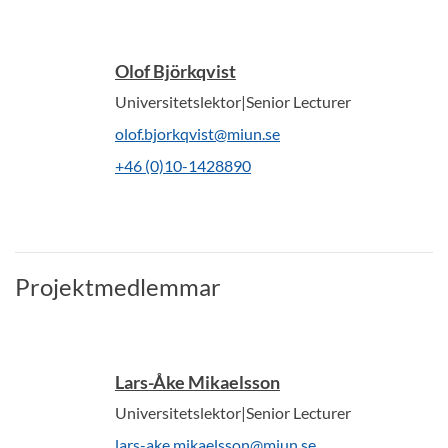
Olof Björkqvist
Universitetslektor|Senior Lecturer
olof.bjorkqvist@miun.se
+46 (0)10-1428890
Projektmedlemmar
Lars-Åke Mikaelsson
Universitetslektor|Senior Lecturer
lars-ake.mikaelsson@miun.se