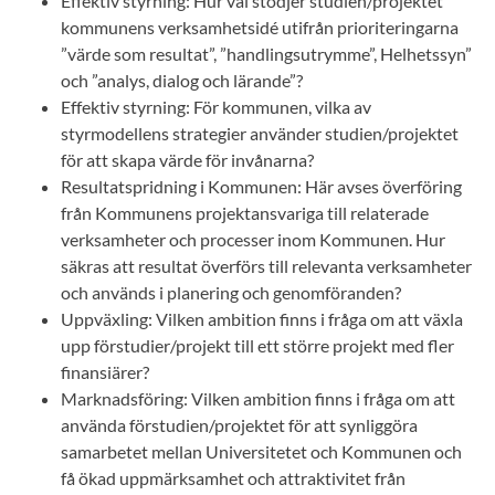
Effektiv styrning: Hur väl stödjer studien/projektet
kommunens verksamhetsidé utifrån prioriteringarna
”värde som resultat”, ”handlingsutrymme”, Helhetssyn”
och ”analys, dialog och lärande”?
Effektiv styrning: För kommunen, vilka av
styrmodellens strategier använder studien/projektet
för att skapa värde för invånarna?
Resultatspridning i Kommunen: Här avses överföring
från Kommunens projektansvariga till relaterade
verksamheter och processer inom Kommunen. Hur
säkras att resultat överförs till relevanta verksamheter
och används i planering och genomföranden?
Uppväxling: Vilken ambition finns i fråga om att växla
upp förstudier/projekt till ett större projekt med fler
finansiärer?
Marknadsföring: Vilken ambition finns i fråga om att
använda förstudien/projektet för att synliggöra
samarbetet mellan Universitetet och Kommunen och
få ökad uppmärksamhet och attraktivitet från