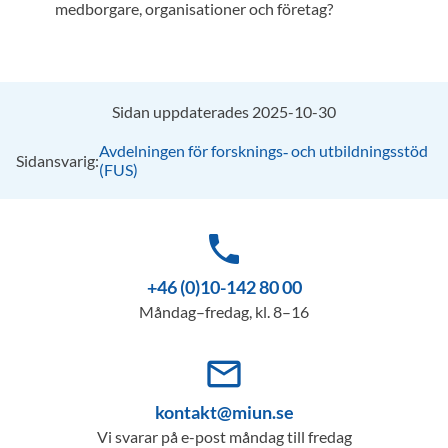
medborgare, organisationer och företag?
Sidan uppdaterades 2025-10-30
Avdelningen för forsknings‑ och utbildningsstöd
Sidansvarig:
(FUS)
phone
+46 (0)10-142 80 00
Måndag–fredag, kl. 8–16
mail_outline
kontakt@miun.se
Vi svarar på e-post måndag till fredag