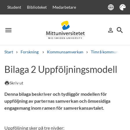
language
Student
Biblioteket
Medarbetare
Language
Tema
menu
search
person_outline
Meny
Logga in
Sök
Start
Forskning
Kommunsamverkan
Timrå kommun
Av
Sök
Bilaga 2 Uppföljningsmodell
Andra söktjänster
Kurser och program
Kursplaner
Välkomstbrev
Personal
print
Skriv ut
Lediga jobb
Denna bilaga beskriver och tydliggör modellen för
uppföljning av parternas samverkan och ömsesidiga
engagemang inom ramen för samverkansavtalet.
Uppföljning sker på tre nivåer: