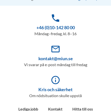
phone
+46 (0)10-142 80 00
Måndag–fredag, kl. 8–16
mail_outline
kontakt@miun.se
Vi svarar på e-post måndag till fredag
info_outline
Kris och säkerhet
Om nödsituation skulle uppstå
Lediga jobb
Kontakt
Hitta till oss