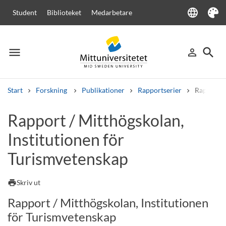
language
Student
Biblioteket
Medarbetare
Language
Tema
menu
search
person_outline
Meny
Logga in
Sök
Start
Forskning
Publikationer
Rapportserier
Rapport /
Sök
Rapport / Mitthögskolan,
Andra söktjänster
Institutionen för
Kurser och program
Kursplaner
Välkomstbrev
Personal
Lediga jobb
Turismvetenskap
print
Skriv ut
Rapport / Mitthögskolan, Institutionen
för Turismvetenskap