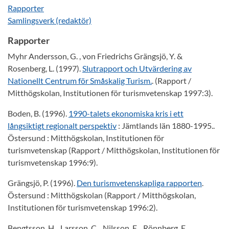
Rapporter
Samlingsverk (redaktör)
Rapporter
Myhr Andersson, G. , von Friedrichs Grängsjö, Y. &
Rosenberg, L. (1997).
Slutrapport och Utvärdering av
Nationellt Centrum för Småskalig Turism.
. (Rapport /
Mitthögskolan, Institutionen för turismvetenskap 1997:3).
Boden, B. (1996).
1990-talets ekonomiska kris i ett
långsiktigt regionalt perspektiv
: Jämtlands län 1880-1995..
Östersund : Mitthögskolan, Institutionen för
turismvetenskap (Rapport / Mitthögskolan, Institutionen för
turismvetenskap 1996:9).
Grängsjö, P. (1996).
Den turismvetenskapliga rapporten
.
Östersund : Mitthögskolan (Rapport / Mitthögskolan,
Institutionen för turismvetenskap 1996:2).
Bengtsson, H. , Larsson, C. , Nilsson, E. , Rönnberg, E. ,