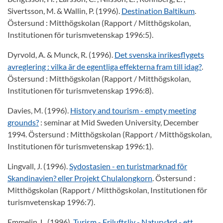
Sivertsson, M. & Wallin, P. (1996).
Destination Baltikum
.
Östersund : Mitthögskolan (Rapport / Mitthögskolan,
Institutionen för turismvetenskap 1996:5).
Dyrvold, A. & Munck, R. (1996).
Det svenska inrikesflygets
avreglering : vilka är de egentliga effekterna fram till idag?
.
Östersund : Mitthögskolan (Rapport / Mitthögskolan,
Institutionen för turismvetenskap 1996:8).
Davies, M. (1996).
History and tourism - empty meeting
grounds?
: seminar at Mid Sweden University, December
1994. Östersund : Mitthögskolan (Rapport / Mitthögskolan,
Institutionen för turismvetenskap 1996:1).
Lingvall, J. (1996).
Sydostasien - en turistmarknad för
Skandinavien? eller Projekt Chulalongkorn
. Östersund :
Mitthögskolan (Rapport / Mitthögskolan, Institutionen för
turismvetenskap 1996:7).
Emmelin, L. (1996).
Turism - Friluftsliv - Naturvård - ett