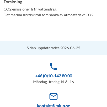
Forskning
CO2 emissioner från vattendrag.
Det marina Arktisk roll som sänka av atmosfäriskt CO2
Sidan uppdaterades 2026-06-25
phone
+46 (0)10-142 80 00
Måndag–fredag, kl. 8–16
mail_outline
kontakt@miun.se