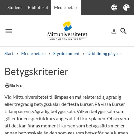
language
Student
Biblioteket
Medarbetare
Language
Tema
menu
search
person_outline
Meny
Logga in
Sök
Start
Medarbetare
Styrdokument
Utbildning på grund- och
Sök
Betygskriterier
Andra söktjänster
Kurser och program
Kursplaner
Välkomstbrev
Personal
print
Skriv ut
Lediga jobb
Vid Mittuniversitetet tillämpas en målrelaterad sjugradig
eller tregradig betygsskala i de flesta kurser. På vissa kurser
tillämpas en tvågradig betygsskala. Vilken betygsskala som
gäller för en specifik kurs anges alltid i kursplanen. Observera
att det kan finnas moment i kursen som betygssätts med en
annan betygsskala än den som ges som betyg för hela kursen.