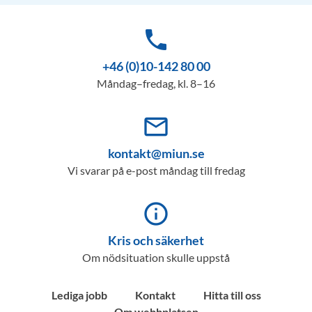
phone
+46 (0)10-142 80 00
Måndag–fredag, kl. 8–16
mail_outline
kontakt@miun.se
Vi svarar på e-post måndag till fredag
info_outline
Kris och säkerhet
Om nödsituation skulle uppstå
Lediga jobb
Kontakt
Hitta till oss
Om webbplatsen