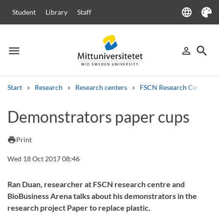
language
Student
Library
Staff
Language
Theme
menu
search
person_outline
Menu
Sign in
Searc
Start
Research
Research centers
FSCN Research Centre
Search
Demonstrators paper cups
Other search services
Courses and programmes
Syllabus
Welcome letters
Staff
print
Print
Job vacancies
Wed 18 Oct 2017 08:46
Ran Duan, researcher at FSCN research centre and
BioBusiness Arena talks about his demonstrators in the
research project Paper to replace plastic.