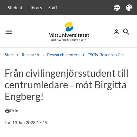
language
Student
Library
Staff
Language
Theme
menu
search
person_outline
Menu
Sign in
Searc
Start
Research
Research centers
FSCN Research Centre
Search
Från civilingenjörsstudent till
Other search services
centrumledare ‑ möt Birgitta
Courses and programmes
Syllabus
Welcome letters
Staff
Job vacancies
Engberg!
print
Print
Tue 13 Jun 2023 17:19