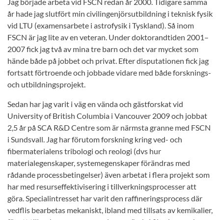
Jag började arbeta vid FSCN redan år 2000. Tidigare samma
år hade jag slutfört min civilingenjörsutbildning i teknisk fysik
vid LTU (examensarbete i astrofysik i Tyskland). Så inom
FSCN är jag lite av en veteran. Under doktorandtiden 2001–
2007 fick jag två av mina tre barn och det var mycket som
hände både på jobbet och privat. Efter disputationen fick jag
fortsatt förtroende och jobbade vidare med både forsknings-
och utbildningsprojekt.
Sedan har jag varit i väg en vända och gästforskat vid
University of British Columbia i Vancouver 2009 och jobbat
2,5 år på SCA R&D Centre som är närmsta granne med FSCN
i Sundsvall. Jag har förutom forskning kring ved- och
fibermaterialens tribologi och reologi (dvs hur
materialegenskaper, systemegenskaper förändras med
rådande processbetingelser) även arbetat i flera projekt som
har med resurseffektivisering i tillverkningsprocesser att
göra. Specialintresset har varit den raffineringsprocess där
vedflis bearbetas mekaniskt, ibland med tillsats av kemikalier,