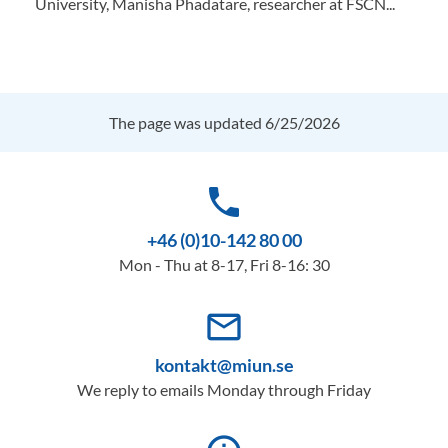
University, Manisha Phadatare, researcher at FSCN...
The page was updated 6/25/2026
phone
+46 (0)10-142 80 00
Mon - Thu at 8-17, Fri 8-16: 30
mail_outline
kontakt@miun.se
We reply to emails Monday through Friday