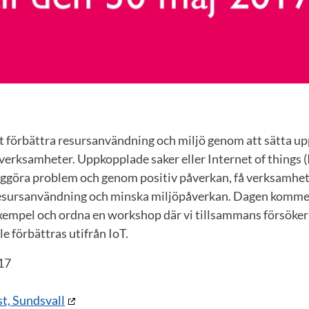
tt förbättra resursanvändning och miljö genom att sätta upp
rksamheter. Uppkopplade saker eller Internet of things (I
liggöra problem och genom positiv påverkan, få verksamhet
resursanvändning och minska miljöpåverkan. Dagen kommer 
xempel och ordna en workshop där vi tillsammans försöker 
 förbättras utifrån IoT.
17
t, Sundsvall