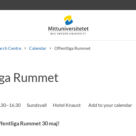
arch Centre
Calendar
Offentliga Rummet
iga Rummet
 letters
Staff
Job vacancies
.30–16.30
Sundsvall
Hotel Knaust
ffentliga Rummet 30 maj!