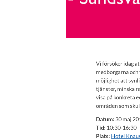
Vi försöker idag a
medborgarna och ve
möjlighet att syn
tjänster, minska 
visa på konkreta e
områden som skulle
Datum:
30 maj 20
Tid:
10:30-16:30
Plats:
Hotel Knaus