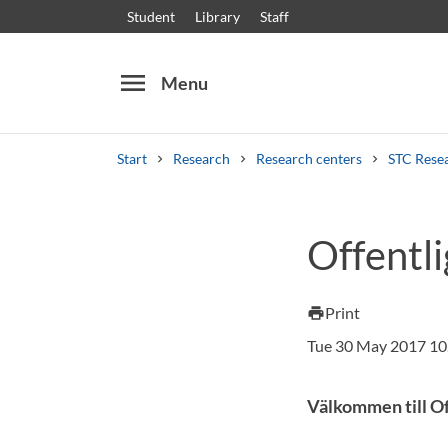
Student
Library
Staff
menu
Menu
Start
Research
Research centers
STC Rese
Search
Other search services
Offentl
Courses and programmes
Syllabus
Welcome
Print
print
Tue 30 May 2017 10
Välkommen till O