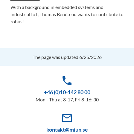
With a background in embedded systems and
industrial IoT, Thomas Bénéteau wants to contribute to
robust...
The page was updated 6/25/2026
phone
+46 (0)10-142 80 00
Mon - Thu at 8-17, Fri 8-16: 30
mail_outline
kontakt@miun.se