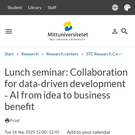
language
Student
Library
Staff
Language
Theme
menu
search
person_outline
Menu
Sign in
Searc
Start
Research
Research centers
STC Research Centre
Search
Lunch seminar: Collaboration
Other search services
for data‑driven development
Courses and programmes
Syllabus
Welcome letters
Staff
Job vacancies
‑ AI from idea to business
benefit
print
Print
Tue 16 Sep 2025 12.00–12.45