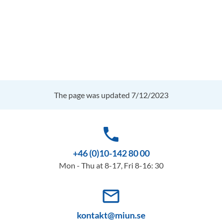
The page was updated 7/12/2023
phone
+46 (0)10-142 80 00
Mon - Thu at 8-17, Fri 8-16: 30
mail_outline
kontakt@miun.se