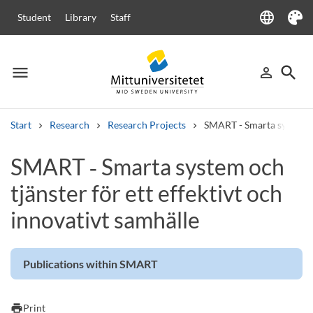
language
Student
Library
Staff
Language
Theme
menu
search
person_outline
Menu
Sign in
Searc
Start
Research
Research Projects
SMART - Smarta system och
Search
SMART ‑ Smarta system och
Other search services
tjänster för ett effektivt och
Courses and programmes
Syllabus
Welcome letters
Staff
Job vacancies
innovativt samhälle
Publications within SMART
print
Print