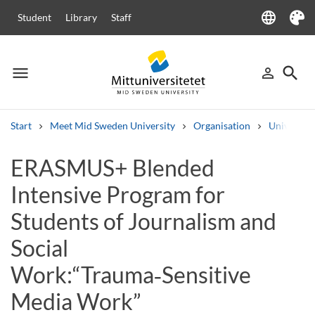
language
Student
Library
Staff
Language
Theme
menu
search
person_outline
Menu
Sign in
Searc
Start
Meet Mid Sweden University
Organisation
University
Search
ERASMUS+ Blended
Other search services
Intensive Program for
Courses and programmes
Syllabus
Welcome letters
Staff
Job vacancies
Students of Journalism and
Social
Work:“Trauma‑Sensitive
Media Work”