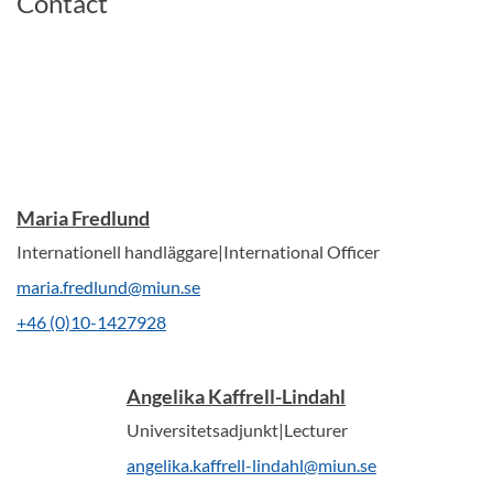
Contact
Maria Fredlund
Internationell handläggare|International Officer
maria.fredlund@miun.se
+46 (0)10-1427928
Angelika Kaffrell-Lindahl
Universitetsadjunkt|Lecturer
angelika.kaffrell-lindahl@miun.se