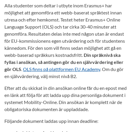
Alla studenter som deltar i utbyte inom Erasmus+ har
möjlighet att genomföra ett webb-baserat språktest innan
utresa och efter hemkomst. Testet heter Erasmus+ Online
Language Support (OLS) och tar cirka 30-40 minuter att
genomföra. Resultaten delas inte med någon utan är endast
för EU-kommissionens egen utvärdering och för studentens
kännedom. För den som vill finns sedan möjlighet att gå en
webb-baserad språkkurs kostnadsfritt.
Din språknivå ska
fyllas i ansökan, så antingen gör du en självvärdering eller
gör OLS
.
OLS finns på plattformen EU Academy
. Om du gör
en självvärdering, välj minst nivå B2.
Efter att du skickat in din ansökan online får du en epost med
en länk att följa för att ladda upp dina personliga dokument i
systemet Mobility-Online. Din ansökan är komplett när de
obligatoriska dokumenten är uppladdade.
Följande dokument laddas upp innan deadline: