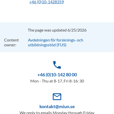
+46 (0)10-1428359
The page was updated 6/25/2026
Content
Avdelningen för forsknings‑ och
owner:
utbildningsstöd (FUS)
phone
+46 (0)10-142 80 00
Mon - Thu at 8-17, Fri 8-16: 30
mail_outline
kontakt@miun.se
We reply to emails Monday through Friday