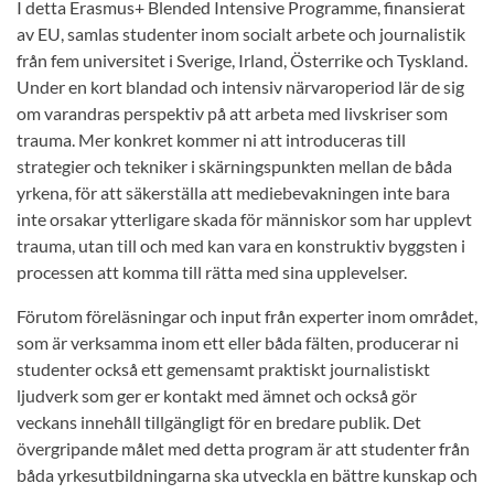
I detta Erasmus+ Blended Intensive Programme, finansierat
av EU, samlas studenter inom socialt arbete och journalistik
från fem universitet i Sverige, Irland, Österrike och Tyskland.
Under en kort blandad och intensiv närvaroperiod lär de sig
om varandras perspektiv på att arbeta med livskriser som
trauma. Mer konkret kommer ni att introduceras till
strategier och tekniker i skärningspunkten mellan de båda
yrkena, för att säkerställa att mediebevakningen inte bara
inte orsakar ytterligare skada för människor som har upplevt
trauma, utan till och med kan vara en konstruktiv byggsten i
processen att komma till rätta med sina upplevelser.
Förutom föreläsningar och input från experter inom området,
som är verksamma inom ett eller båda fälten, producerar ni
studenter också ett gemensamt praktiskt journalistiskt
ljudverk som ger er kontakt med ämnet och också gör
veckans innehåll tillgängligt för en bredare publik. Det
övergripande målet med detta program är att studenter från
båda yrkesutbildningarna ska utveckla en bättre kunskap och