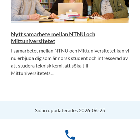
Nytt samarbete mellan NTNU och
Mittuniversitetet
I samarbetet mellan NTNU och Mittuniversitetet kan vi
nu erbjuda dig som är norsk student och intresserad av
att studera teknisk kemi, att söka till
Mittuniversitetets...
Sidan uppdaterades 2026-06-25
phone