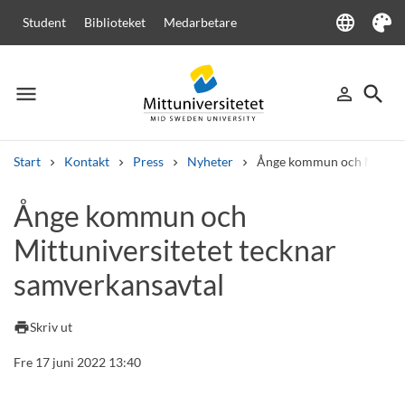
language
Student
Biblioteket
Medarbetare
Language
Tema
menu
search
person_outline
Meny
Logga in
Sök
Start
Kontakt
Press
Nyheter
Ånge kommun och Mittuniv
Sök
Ånge kommun och
Andra söktjänster
Mittuniversitetet tecknar
Kurser och program
Kursplaner
Välkomstbrev
Personal
Lediga jobb
samverkansavtal
print
Skriv ut
Fre 17 juni 2022 13:40