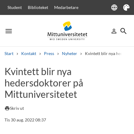
language
Student
Biblioteket
Medarbetare
Language
Tema
menu
search
person_outline
Meny
Logga in
Sök
Start
Kontakt
Press
Nyheter
Kvintett blir nya hedersdo
Sök
Kvintett blir nya
Andra söktjänster
hedersdoktorer på
Kurser och program
Kursplaner
Välkomstbrev
Personal
Lediga jobb
Mittuniversitetet
print
Skriv ut
Tis 30 aug. 2022 08:37