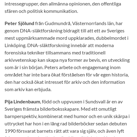
intressegrupper, den allmänna opinionen, den offentliga
sfären och politisk kommunikation.
Peter Sjölund
från Gudmundrå, Västernorrlands län, har
genom DNA-släktforskning bidragit till att ett av Sveriges
mest uppmärksammade mord uppklarades, dubbelmordet i
Linköping. DNA-släktforskning innebär att moderna
forensiska tekniker tillsammans med traditionell
arkivvetenskap kan skapa nya former av bevis, en utveckling
som är i sin början. Peters arbete och engagemang inom
området har inte bara ökat förståelsen för vår egen historia,
den har också ökat intresset för arkiv och den information
som arkiv kan erbjuda.
Pija Lindenbaum
, född och uppvuxen i Sundsvall är en av
Sveriges främsta bilderboksskapare. Med ett omutligt
barnperspektiv, kombinerat med humor och en unik skärpa i
uttrycket har hon i en lång rad bilderböcker sedan debuten
1990 försvarat barnets rätt att vara sig själv, och även lyft