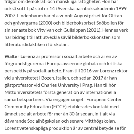
frågor om demokrati och mänskliga rättigheter. Hon har
också suttit på stol nr 14 i Svenska barnboksakademin 1999-
2007. Lindenbaum har bl a vunnit Augustpriset för Gittan
och gråvargarna (2000) och bilderbokspriset Snöbollen för
sin senaste bok Vitvivan och Gullsippan (2021). Hennes verk
har bidragit till att utveckla såväl bilderbokskonsten som
litteraturdidaktiken i förskolan.
Walter Lorenz
är professor i socialt arbete och är en av
förgrundsfigurerna i Europa avseende globala och kritiska
perspektiv på socialt arbete. Fram till 2016 var Lorenz rektor
vid universitetet i Bozen, Italien, och sedan 2017 är han
gästprofessor vid Charles University i Prag. Han tillhör
Mittuniversitetets första generation av internationella
samarbetspartners. Via engagemanget i European Center
Community Education (ECCE) etablerades kontakt med
ämnet socialt arbete för mer än 30 år sedan, initialt via
dåvarande Socialhögskolan och senare Mitthögskolan.
Lorenz vetenskapliga produktion är av central betydelse för