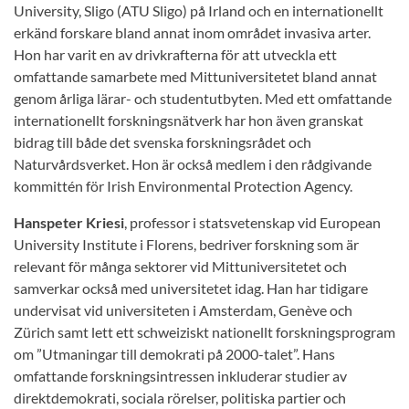
University, Sligo (ATU Sligo) på Irland och en internationellt
erkänd forskare bland annat inom området invasiva arter.
Hon har varit en av drivkrafterna för att utveckla ett
omfattande samarbete med Mittuniversitetet bland annat
genom årliga lärar- och studentutbyten. Med ett omfattande
internationellt forskningsnätverk har hon även granskat
bidrag till både det svenska forskningsrådet och
Naturvårdsverket. Hon är också medlem i den rådgivande
kommittén för Irish Environmental Protection Agency.
Hanspeter Kriesi
, professor i statsvetenskap vid European
University Institute i Florens, bedriver forskning som är
relevant för många sektorer vid Mittuniversitetet och
samverkar också med universitetet idag. Han har tidigare
undervisat vid universiteten i Amsterdam, Genève och
Zürich samt lett ett schweiziskt nationellt forskningsprogram
om ”Utmaningar till demokrati på 2000-talet”. Hans
omfattande forskningsintressen inkluderar studier av
direktdemokrati, sociala rörelser, politiska partier och