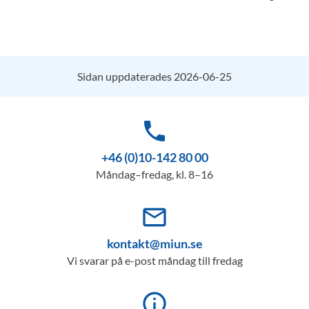
Sidan uppdaterades 2026-06-25
phone
+46 (0)10-142 80 00
Måndag–fredag, kl. 8–16
mail_outline
kontakt@miun.se
Vi svarar på e-post måndag till fredag
info_outline