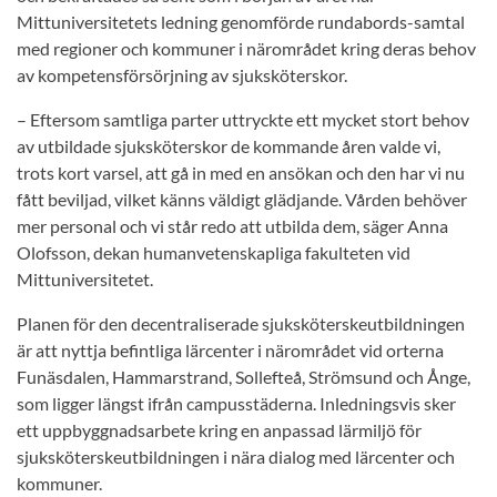
Mittuniversitetets ledning genomförde rundabords-samtal
med regioner och kommuner i närområdet kring deras behov
av kompetensförsörjning av sjuksköterskor.
– Eftersom samtliga parter uttryckte ett mycket stort behov
av utbildade sjuksköterskor de kommande åren valde vi,
trots kort varsel, att gå in med en ansökan och den har vi nu
fått beviljad, vilket känns väldigt glädjande. Vården behöver
mer personal och vi står redo att utbilda dem, säger Anna
Olofsson, dekan humanvetenskapliga fakulteten vid
Mittuniversitetet.
Planen för den decentraliserade sjuksköterskeutbildningen
är att nyttja befintliga lärcenter i närområdet vid orterna
Funäsdalen, Hammarstrand, Sollefteå, Strömsund och Ånge,
som ligger längst ifrån campusstäderna. Inledningsvis sker
ett uppbyggnadsarbete kring en anpassad lärmiljö för
sjuksköterskeutbildningen i nära dialog med lärcenter och
kommuner.