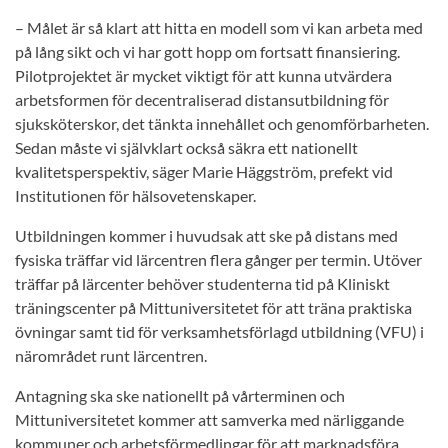
– Målet är så klart att hitta en modell som vi kan arbeta med
på lång sikt och vi har gott hopp om fortsatt finansiering.
Pilotprojektet är mycket viktigt för att kunna utvärdera
arbetsformen för decentraliserad distansutbildning för
sjuksköterskor, det tänkta innehållet och genomförbarheten.
Sedan måste vi självklart också säkra ett nationellt
kvalitetsperspektiv, säger Marie Häggström, prefekt vid
Institutionen för hälsovetenskaper.
Utbildningen kommer i huvudsak att ske på distans med
fysiska träffar vid lärcentren flera gånger per termin. Utöver
träffar på lärcenter behöver studenterna tid på Kliniskt
träningscenter på Mittuniversitetet för att träna praktiska
övningar samt tid för verksamhetsförlagd utbildning (VFU) i
närområdet runt lärcentren.
Antagning ska ske nationellt på vårterminen och
Mittuniversitetet kommer att samverka med närliggande
kommuner och arbetsförmedlingar för att marknadsföra