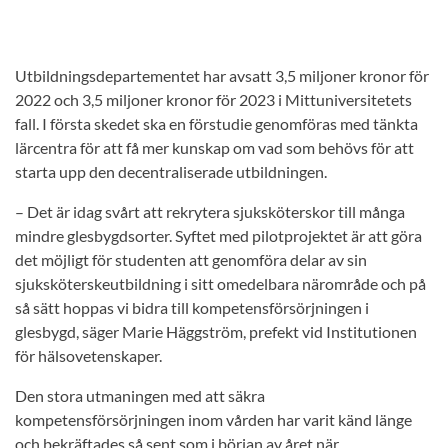
Utbildningsdepartementet har avsatt 3,5 miljoner kronor för
2022 och 3,5 miljoner kronor för 2023 i Mittuniversitetets
fall. I första skedet ska en förstudie genomföras med tänkta
lärcentra för att få mer kunskap om vad som behövs för att
starta upp den decentraliserade utbildningen.
– Det är idag svårt att rekrytera sjuksköterskor till många
mindre glesbygdsorter. Syftet med pilotprojektet är att göra
det möjligt för studenten att genomföra delar av sin
sjuksköterskeutbildning i sitt omedelbara närområde och på
så sätt hoppas vi bidra till kompetensförsörjningen i
glesbygd, säger Marie Häggström, prefekt vid Institutionen
för hälsovetenskaper.
Den stora utmaningen med att säkra
kompetensförsörjningen inom vården har varit känd länge
och bekräftades så sent som i början av året när