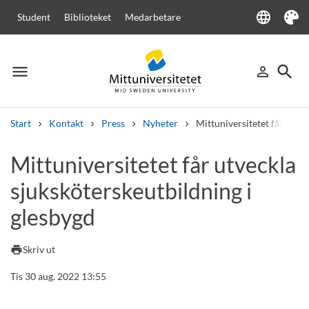
language
Student
Biblioteket
Medarbetare
Language
Tema
menu
search
person_outline
Meny
Logga in
Sök
Start
Kontakt
Press
Nyheter
Mittuniversitetet får utve
Sök
Mittuniversitetet får utveckla
Andra söktjänster
sjuksköterskeutbildning i
Kurser och program
Kursplaner
Välkomstbrev
Personal
Lediga jobb
glesbygd
print
Skriv ut
Tis 30 aug. 2022 13:55