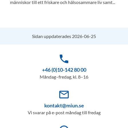
människor till ett friskare och hälsosammare liv samt...
Sidan uppdaterades 2026-06-25
phone
+46 (0)10-142 80 00
Måndag–fredag, kl. 8–16
mail_outline
kontakt@miun.se
Vi svarar på e-post måndag till fredag