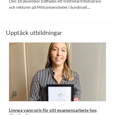
Den 18 december träffades ett trettiotal fritidslärare
och rektorer på Mittuniversitetet i Sundsvall....
Upptäck utbildningar
Linnea vann pris för sitt examensarbete hos