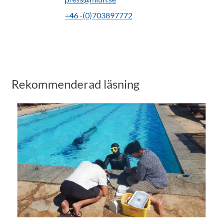
+46 -(0)703897772
Rekommenderad läsning