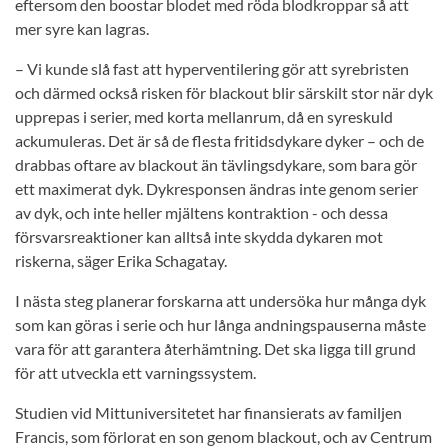
eftersom den boostar blodet med röda blodkroppar så att
mer syre kan lagras.
– Vi kunde slå fast att hyperventilering gör att syrebristen
och därmed också risken för blackout blir särskilt stor när dyk
upprepas i serier, med korta mellanrum, då en syreskuld
ackumuleras. Det är så de flesta fritidsdykare dyker – och de
drabbas oftare av blackout än tävlingsdykare, som bara gör
ett maximerat dyk. Dykresponsen ändras inte genom serier
av dyk, och inte heller mjältens kontraktion - och dessa
försvarsreaktioner kan alltså inte skydda dykaren mot
riskerna, säger Erika Schagatay.
I nästa steg planerar forskarna att undersöka hur många dyk
som kan göras i serie och hur långa andningspauserna måste
vara för att garantera återhämtning. Det ska ligga till grund
för att utveckla ett varningssystem.
Studien vid Mittuniversitetet har finansierats av familjen
Francis, som förlorat en son genom blackout, och av Centrum