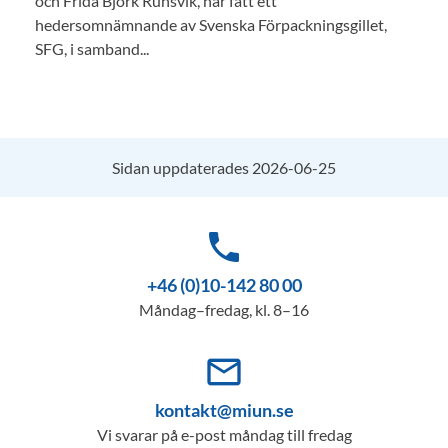
och Frida Björk Runsvik, har fått ett
hedersomnämnande av Svenska Förpackningsgillet,
SFG, i samband...
Sidan uppdaterades 2026-06-25
phone
+46 (0)10-142 80 00
Måndag–fredag, kl. 8–16
mail_outline
kontakt@miun.se
Vi svarar på e-post måndag till fredag