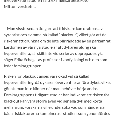
medverkade i studien i sitt examensarbete. Foto:
Mittuniversitetet.
– Man visste sedan tidigare att fridykare kan drabbas av
syrebrist och svimma, så kallad ”blackout”, vilket gör att de
riskerar att drunkna om de inte blir räddade av en parkamrat.
Lärdomen av vår nya studie är att dykaren aldrig ska
hyperventilera, särskilt inte vid serier av upprepade dyk,
säger Erika Schagatay professor i zoofysiologi och den som
leder forskargruppen.
Risken för blackout anses vara ökad vid så kallad
hyperventilering, då dykaren överventilerar före dyket, vilket
gör att man inte känner när man behöver börja andas.
Forskargruppens tidigare studier har indikerat att risken för
blackout kan vara större även vid seriella dyk med korta
mellanrum. Forskarna ville undersöka vad som händer när
båda riskfaktorerna kombineras i studien, som genomfördes