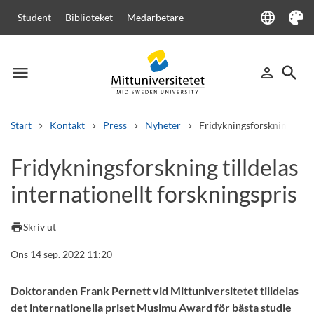
language
Student
Biblioteket
Medarbetare
Language
Tema
menu
search
person_outline
Meny
Logga in
Sök
Start
Kontakt
Press
Nyheter
Fridykningsforskning tillde
Sök
Fridykningsforskning tilldelas
Andra söktjänster
internationellt forskningspris
Kurser och program
Kursplaner
Välkomstbrev
Personal
Lediga jobb
print
Skriv ut
Ons 14 sep. 2022 11:20
Doktoranden Frank Pernett vid Mittuniversitetet tilldelas
det internationella priset Musimu Award för bästa studie