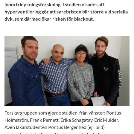
inom fridykningsforskning. I studien visades att
hyperventilering gör att syrebristen blir större vid seriella
dyk, som därmed ökar risken för blackout.
Forskargruppen som gjorde studien, från vänster: Pontus
Holmström, Frank Pernett, Erika Schagatay, Eric Mulder.
Även läkarstudenten Pontus Bergenhed (ej i bild)