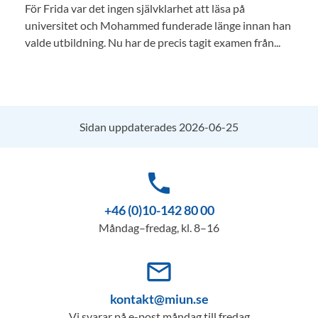
För Frida var det ingen självklarhet att läsa på
universitet och Mohammed funderade länge innan han
valde utbildning. Nu har de precis tagit examen från...
Sidan uppdaterades 2026-06-25
phone
+46 (0)10-142 80 00
Måndag–fredag, kl. 8–16
mail_outline
kontakt@miun.se
Vi svarar på e-post måndag till fredag