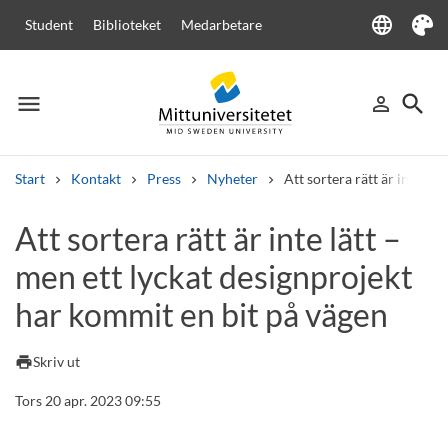
language
Student
Biblioteket
Medarbetare
Language
Tema
menu
search
person_outline
Meny
Logga in
Sök
Start
Kontakt
Press
Nyheter
Att sortera rätt är inte lä
Sök
Att sortera rätt är inte lätt –
Andra söktjänster
men ett lyckat designprojekt
Kurser och program
Kursplaner
Välkomstbrev
Personal
Lediga jobb
har kommit en bit på vägen
print
Skriv ut
Tors 20 apr. 2023 09:55