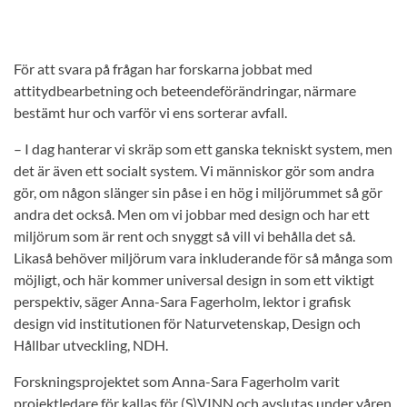
För att svara på frågan har forskarna jobbat med
attitydbearbetning och beteendeförändringar, närmare
bestämt hur och varför vi ens sorterar avfall.
– I dag hanterar vi skräp som ett ganska tekniskt system, men
det är även ett socialt system. Vi människor gör som andra
gör, om någon slänger sin påse i en hög i miljörummet så gör
andra det också. Men om vi jobbar med design och har ett
miljörum som är rent och snyggt så vill vi behålla det så.
Likaså behöver miljörum vara inkluderande för så många som
möjligt, och här kommer universal design in som ett viktigt
perspektiv, säger Anna-Sara Fagerholm, lektor i grafisk
design vid institutionen för Naturvetenskap, Design och
Hållbar utveckling, NDH.
Forskningsprojektet som Anna-Sara Fagerholm varit
projektledare för kallas för (S)VINN och avslutas under våren