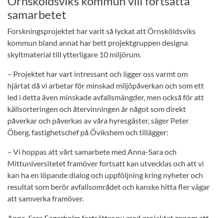
Örnsköldsviks kommun vill fortsätta
samarbetet
Forskningsprojektet har varit så lyckat att Örnsköldsviks
kommun bland annat har bett projektgruppen designa
skyltmaterial till ytterligare 10 miljörum.
– Projektet har vart intressant och ligger oss varmt om
hjärtat då vi arbetar för minskad miljöpåverkan och som ett
led i detta även minskade avfallsmängder, men också för att
källsorteringen och återvinningen är något som direkt
påverkar och påverkas av våra hyresgäster, säger Peter
Öberg, fastighetschef på Övikshem och tillägger:
– Vi hoppas att vårt samarbete med Anna-Sara och
Mittuniversitetet framöver fortsatt kan utvecklas och att vi
kan ha en löpande dialog och uppföljning kring nyheter och
resultat som berör avfallsområdet och kanske hitta fler vägar
att samverka framöver.
Anna-Sara Fagerholm fortsätter nu med projektet genom att