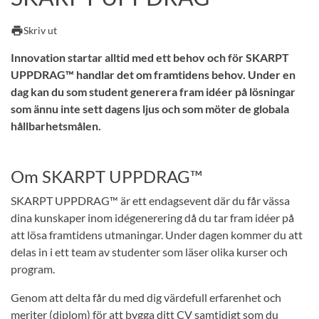
print
Skriv ut
Innovation startar alltid med ett behov och för SKARPT
UPPDRAG™ handlar det om framtidens behov. Under en
dag kan du som student generera fram idéer på lösningar
som ännu inte sett dagens ljus och som möter de globala
hållbarhetsmålen.
Om SKARPT UPPDRAG™
SKARPT UPPDRAG™ är ett endagsevent där du får vässa
dina kunskaper inom idégenerering då du tar fram idéer på
att lösa framtidens utmaningar. Under dagen kommer du att
delas in i ett team av studenter som läser olika kurser och
program.
Genom att delta får du med dig värdefull erfarenhet och
meriter (diplom) för att bygga ditt CV samtidigt som du