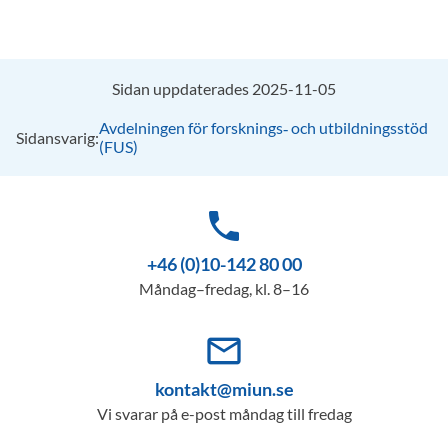
Sidan uppdaterades 2025-11-05
Avdelningen för forsknings‑ och utbildningsstöd
Sidansvarig:
(FUS)
phone
+46 (0)10-142 80 00
Måndag–fredag, kl. 8–16
mail_outline
kontakt@miun.se
Vi svarar på e-post måndag till fredag