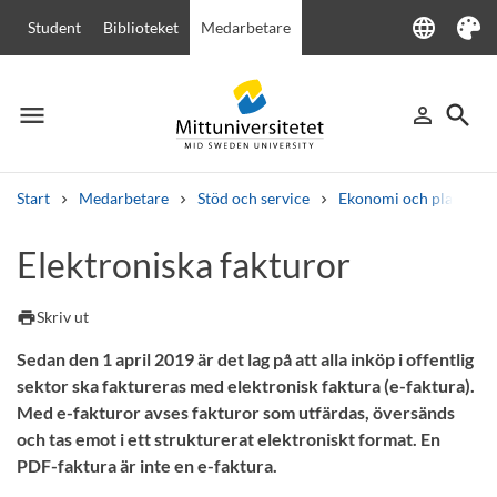
language
Student
Biblioteket
Medarbetare
Language
Tema
menu
search
person_outline
Meny
Logga in
Sök
Start
Medarbetare
Stöd och service
Ekonomi och planering
Sök
Elektroniska fakturor
Andra söktjänster
Kurser och program
Kursplaner
Välkomstbrev
Personal
print
Skriv ut
Lediga jobb
Sedan den 1 april 2019 är det lag på att alla inköp i offentlig
sektor ska faktureras med elektronisk faktura (e-faktura).
Med e-fakturor avses fakturor som utfärdas, översänds
och tas emot i ett strukturerat elektroniskt format. En
PDF-faktura är inte en e-faktura.