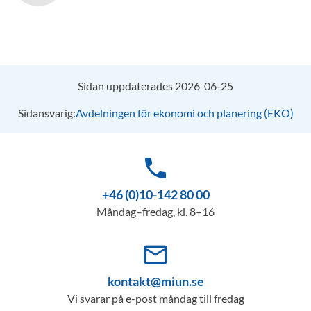
Sidan uppdaterades 2026-06-25
Sidansvarig:
Avdelningen för ekonomi och planering (EKO)
phone
+46 (0)10-142 80 00
Måndag–fredag, kl. 8–16
mail_outline
kontakt@miun.se
Vi svarar på e-post måndag till fredag