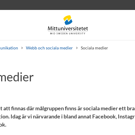
nikation
Webb och sociala medier
Sociala medier
 medier
rev
Personal
Lediga jobb
att finnas där målgruppen finns är sociala medier ett br
on. Idag är vi närvarande i bland annat Facebook, Instagr
ok.