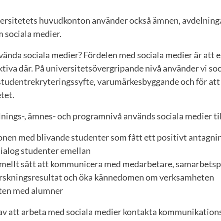
ersitetets huvudkonton använder också ämnen, avdelning
 sociala medier.
ända sociala medier? Fördelen med sociala medier är att en
 aktiva där. På universitetsövergripande nivå använder vi soc
studentrekryteringssyfte, varumärkesbyggande och för a
tet.
nings-, ämnes- och programnivå används sociala medier til
ionen med blivande studenter som fått ett positivt antagn
dialog studenter emellan
rmellt sätt att kommunicera med medarbetare, samarbetsp
orskningsresultat och öka kännedomen om verksamheten
kten med alumner
 av att arbeta med sociala medier kontakta kommunikation