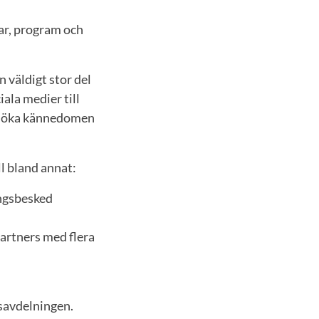
ar, program och
 väldigt stor del
iala medier till
tt öka kännedomen
l bland annat:
ingsbesked
artners med flera
savdelningen.