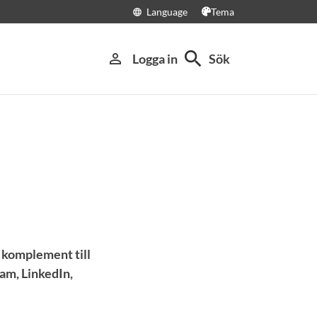
Language
Tema
language
search
person_outline
Logga in
Sök
a komplement till
am, LinkedIn,