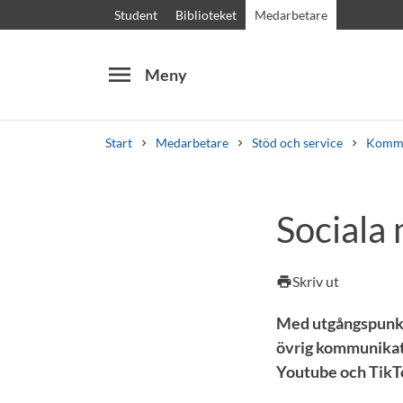
Student
Biblioteket
Medarbetare
menu
Meny
Start
Medarbetare
Stöd och service
Kommu
Sök
Andra söktjänster
Sociala
Kurser och program
Kursplaner
Välkomstb
Skriv ut
print
Med utgångspunkt 
övrig kommunikati
Youtube och TikT