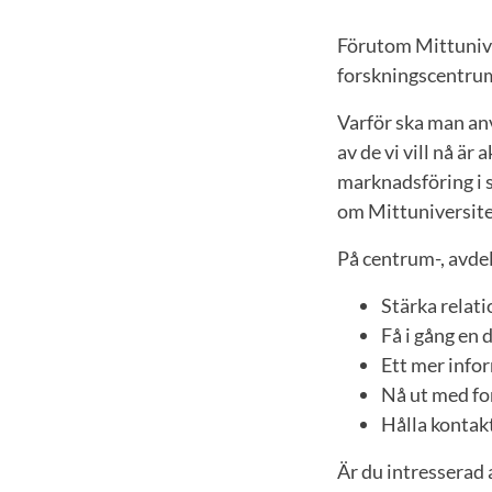
Förutom Mittuniv
forskningscentrum
Varför ska man anv
av de vi vill nå är
marknadsföring i 
om Mittuniversite
På centrum-, avdel
Stärka relat
Få i gång en 
Ett mer info
Nå ut med f
Hålla konta
Är du intresserad