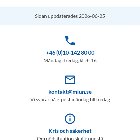
Sidan uppdaterades 2026-06-25
phone
+46 (0)10-142 80 00
Måndag–fredag, kl. 8–16
mail_outline
kontakt@miun.se
Vi svarar på e-post måndag till fredag
info_outline
Kris och säkerhet
Om nödsituation skulle uppstå