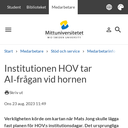
language
Student
Biblioteket
Medarbetare
Language
Tema
menu
search
person_outline
Meny
Logga in
Sök
Start
Medarbetare
Stöd och service
Medarbetarinfo
In
Sök
Institutionen HOV tar
Andra söktjänster
AI‑frågan vid hornen
Kurser och program
Kursplaner
Välkomstbrev
Personal
Lediga jobb
print
Skriv ut
Ons 23 aug. 2023 11:49
Verkligheten körde om kartan när Mats Jong skulle lägga
fast planen för HOV:s institutionsdagar. Det ursprungliga