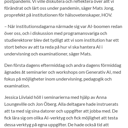
postpandemi. Vi ville diskutera och reflektera över allt vi
förändrat och lärt oss under pandemin, säger Mats Jong,
proprefekt på institutionen för hälsovetenskaper, HOV.
– När institutionsdagarna närmade sig var AI-boomen redan
över oss, och i diskussion med programansvariga och
studierektorer blev det tydligt att vi som institution har ett
stort behov av att ta reda på hur vi ska hantera AI i
undervisning och examinationer, säger Mats.
Den första dagens eftermiddag och andra dagens förmiddag
ägnades åt seminarier och workshops om Generativ AI, med
fokus på möjligheter inom undervisning, pedagogik och
examination.
Jessica Liivlaid höll i seminarierna med hjälp av Anna
Loungeville och Jon Öberg. Alla deltagare hade instruerats
att ta med sig sina datorer och uppgifter att jobba med. De
fick lära sig om olika AI-verktyg och fick möjlighet att testa
dessa verktyg på egna uppgifter. De hade också tid att