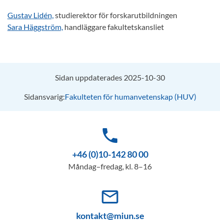
Gustav Lidén,
studierektor för forskarutbildningen
Sara Häggström,
handläggare fakultetskansliet
Sidan uppdaterades 2025-10-30
Sidansvarig:
Fakulteten för humanvetenskap (HUV)
phone
+46 (0)10-142 80 00
Måndag–fredag, kl. 8–16
mail_outline
kontakt@miun.se