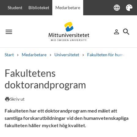
language
Student
Biblioteket
Medarbetare
Language
Tema
menu
search
person_outline
Meny
Logga in
Sök
Start
Medarbetare
Universitetet
Fakulteten för humanvete
Sök
Fakultetens
Andra söktjänster
doktorandprogram
Kurser och program
Kursplaner
Välkomstbrev
Personal
Lediga jobb
print
Skriv ut
Fakulteten har ett doktorandprogram med målet att
samtliga forskarutbildningar vid den humanvetenskapliga
fakulteten håller mycket hög kvalitet.