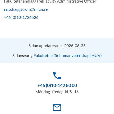
Fakultetshandläggare|Faculty Administrative Officer
sara.haggstrom@miun.se
+46 (0)10-1726526
Sidan uppdaterades 2026-06-25
Sidansvarig:
Fakulteten för humanvetenskap (HUV)
phone
+46 (0)10-142 80 00
Måndag–fredag, kl. 8–16
mail_outline