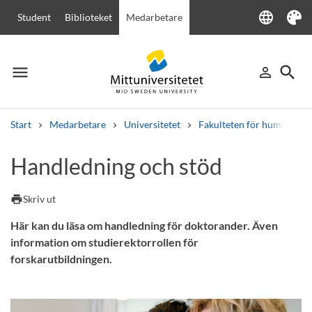
language
Student
Biblioteket
Medarbetare
Language
Tema
menu
search
person_outline
Meny
Logga in
Sök
Start
Medarbetare
Universitetet
Fakulteten för humanvete
Sök
Handledning och stöd
Andra söktjänster
Kurser och program
Kursplaner
Välkomstbrev
Personal
print
Skriv ut
Lediga jobb
Här kan du läsa om handledning för doktorander. Även
information om studierektorrollen för
forskarutbildningen.