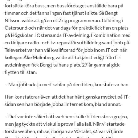
fortsätta köra buss, men bussföretaget anställde bara på
timmar och det fanns ingen fast tjänst i sikte. Så Bengt
Nilsson valde att gå en ettårig programmerarutbildning i
Östersund och när det var dags för praktik fick han en plats
på Högskolan i Östersunds IT-avdelning. I kombination med
en tidigare radio- och tv-reparatörsutbildning samt jobb på
Televerket var han väl kvalificerad för jobb inom IT och när
kollegan Åke Malmberg valde att ta tjänstledigt från IT-
avdelningen fick Bengt ta hans plats. 27 år gammal gick
flytten till stan.
– Man jobbade ju med kablar på den tiden, konstaterar han.
Han konstaterar även att det har hänt ganska mycket på IT-
sidan sen han började jobba. Internet kom, bland annat.
– Det var inte säkert att webben skulle bli den stora grejen,
men jag tyckte att vi skulle prova i alla fall. När vi startade
första webben, mh.se, i början av 90-talet, så var vi fjärde