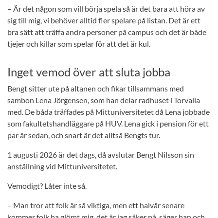
– Är det någon som vill börja spela så är det bara att höra av
sig till mig, vi behöver alltid fler spelare på listan. Det är ett
bra sätt att träffa andra personer på campus och det är både
tjejer och killar som spelar för att det är kul.
Inget vemod över att sluta jobba
Bengt sitter ute på altanen och fikar tillsammans med
sambon Lena Jörgensen, som han delar radhuset i Torvalla
med. De båda träffades på Mittuniversitetet då Lena jobbade
som fakultetshandläggare på HUV. Lena gick i pension för ett
par år sedan, och snart är det alltså Bengts tur.
1 augusti 2026 är det dags, då avslutar Bengt Nilsson sin
anställning vid Mittuniversitetet.
Vemodigt? Låter inte så.
– Man tror att folk är så viktiga, men ett halvår senare
kommer folk ha glömt mig, det är jag säker på, säger han och