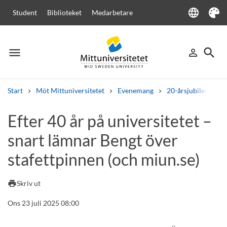
language
Student
Biblioteket
Medarbetare
Language
Tema
menu
search
person_outline
Meny
Logga in
Sök
Start
Möt Mittuniversitetet
Evenemang
20-årsjubileum
Sök
Efter 40 år på universitetet –
Andra söktjänster
snart lämnar Bengt över
Kurser och program
Kursplaner
Välkomstbrev
Personal
Lediga jobb
stafettpinnen (och miun.se)
print
Skriv ut
Ons 23 juli 2025 08:00