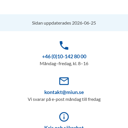
Sidan uppdaterades 2026-06-25
phone
+46 (0)10-142 80 00
Måndag–fredag, kl. 8–16
mail_outline
kontakt@miun.se
Vi svarar på e-post måndag till fredag
info_outline
Kris och säkerhet