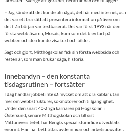
lärosätet i Sverige att göra det, berättar han och tillägger:
– Jag kände att det kunde bli något, det här med internet, och
det var ett bra sätt att presentera information på även om
det från början var textbaserat. Det var först 1993 när den
första webbläsaren, Mosaic, kom som det blev fart på
webben och den kunde visa text och bilder.
Sagt och gjort, Mitthögskolan fick sin första webbsida och
resten är, som man brukar säga, historia.
Innebandyn – den konstanta
tisdagsrutinen – fortsätter
I dag handlar jobbet inte så mycket om att dra kablar utan
mer om webbstrukturer, sökmotorer och tillgänglighet.
Under den snart 40-åriga karriären på Högskolan i
Östersund, senare Mitthögskolan och till sist
Mittuniversitetet, har Bengts specialistområde utvecklats
enormt. Han har bytt titlar, avdelningar och arbetsuppgifter.