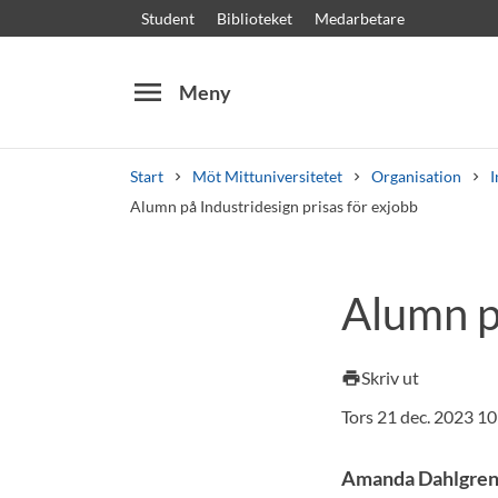
Student
Biblioteket
Medarbetare
menu
Meny
Start
Möt Mittuniversitetet
Organisation
I
Alumn på Industridesign prisas för exjobb
Sök
Andra söktjänster
Alumn på
Kurser och program
Kursplaner
Välkomstb
Skriv ut
print
Tors 21 dec. 2023 10
Amanda Dahlgren, 