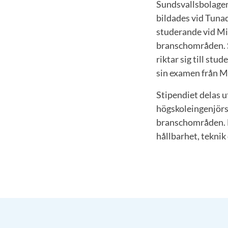
Sundsvallsbolagens
bildades vid Tunad
studerande vid Mit
branschområden. Sti
riktar sig till st
sin examen från Mi
Stipendiet delas u
högskoleingenjörse
branschområden. D
hållbarhet, teknik