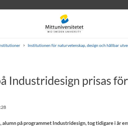
nstitutioner
Institutionen för naturvetenskap, design och hållbar utv
 Industridesign prisas fö
rev
Personal
Lediga jobb
:28
alumn på programmet Industridesign, tog tidigare i år 