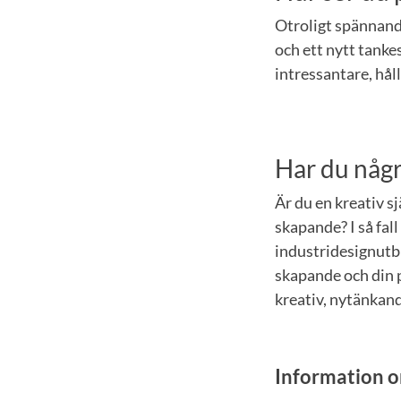
Otroligt spännand
och ett nytt tanke
intressantare, hål
Har du några
Är du en kreativ s
skapande? I så fall 
industridesignutbi
skapande och din p
kreativ, nytänkand
Information o