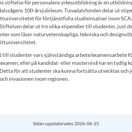
 stiftelse för personalens yrkesutbildning är en utbildnin
alssågens 100-årsjubileum. Tunadalsfonden delar ut stipen
tuniversitetet för förtjänstfulla studieinsatser inom SCA
ftelsen delar ut tre olika stipendier till studenter, just d
udenter som läser naturvetenskapliga, tekniska och designut
ttuniversitetet.
t till studenter vars självständiga arbete/examensarbete f
xamen, eller på kandidat- eller masternivå har en tydlig ko
etta för att studenter ska kunna fortsätta utvecklas och j
 och invasionen inom regionen.
Sidan uppdaterades 2026-06-25