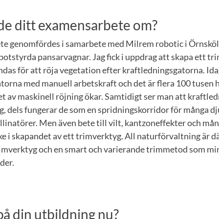
de ditt examensarbete om?
e genomfördes i samarbete med Milrem robotic i Örnsköl
botstyrda pansarvagnar. Jag fick i uppdrag att skapa ett t
das för att röja vegetation efter kraftledningsgatorna. Ida
torna med manuell arbetskraft och det är flera 100 tusen h
t av maskinell röjning ökar. Samtidigt ser man att kraftle
g, dels fungerar de som en spridningskorridor för många dj
linatörer. Men även bete till vilt, kantzoneffekter och må
ke i skapandet av ett trimverktyg. All naturförvaltning är 
rimverktyg och en smart och varierande trimmetod som min
der.
på din utbildning nu?