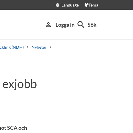
Language
Tema
language
search
person_outline
Logga in
Sök
eckling (NDH)
Nyheter
r exjobb
emot SCA och