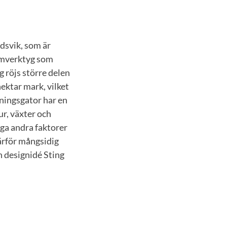
dsvik, som är
rimverktyg som
g röjs större delen
ektar mark, vilket
dningsgator har en
ur, växter och
nga andra faktorer
därför mångsidig
 designidé Sting