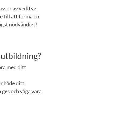
assor av verktyg
 till att forma en
högst nödvändigt!
 utbildning?
öra med ditt
r både ditt
m ges och våga vara