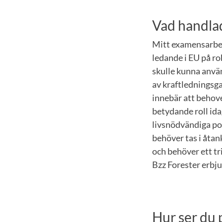
Vad handla
Mitt examensarbet
ledande i EU på ro
skulle kunna använ
av kraftledningsga
innebär att behove
betydande roll ida
livsnödvändiga pol
behöver tas i åtan
och behöver ett t
Bzz Forester erbju
Hur ser du 