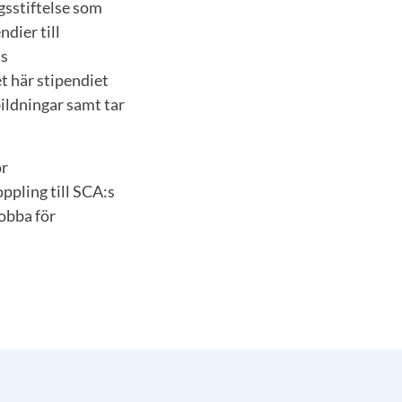
gsstiftelse som
dier till
:s
et här stipendiet
bildningar samt tar
ör
ppling till SCA:s
obba för