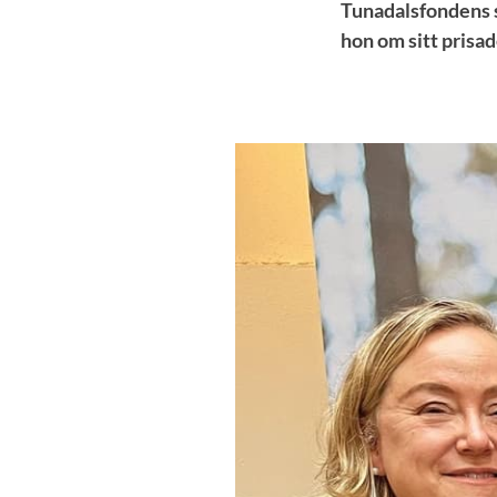
Tunadalsfondens s
hon om sitt prisa