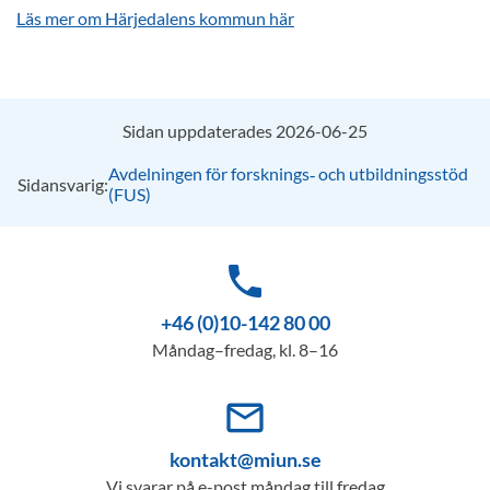
Läs mer om Härjedalens kommun här
Sidan uppdaterades 2026-06-25
Avdelningen för forsknings‑ och utbildningsstöd
Sidansvarig:
(FUS)
phone
+46 (0)10-142 80 00
Måndag–fredag, kl. 8–16
mail_outline
kontakt@miun.se
Vi svarar på e-post måndag till fredag