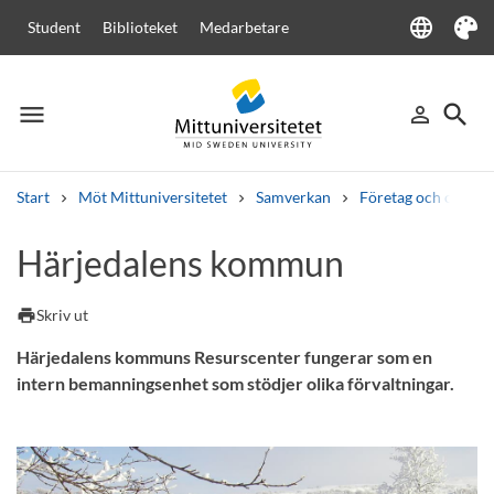
language
Student
Biblioteket
Medarbetare
Language
Tema
menu
search
person_outline
Meny
Logga in
Sök
Start
Möt Mittuniversitetet
Samverkan
Företag och organi
Sök
Härjedalens kommun
Andra söktjänster
Kurser och program
Kursplaner
Välkomstbrev
Personal
print
Skriv ut
Lediga jobb
Härjedalens kommuns Resurscenter fungerar som en
intern bemanningsenhet som stödjer olika förvaltningar.