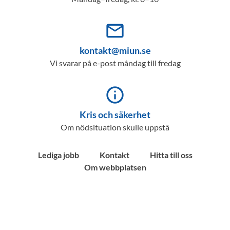
mail_outline
kontakt@miun.se
Vi svarar på e-post måndag till fredag
info_outline
Kris och säkerhet
Om nödsituation skulle uppstå
Lediga jobb
Kontakt
Hitta till oss
Om webbplatsen