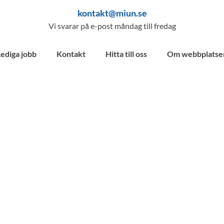
kontakt@miun.se
Vi svarar på e-post måndag till fredag
Lediga jobb
Kontakt
Hitta till oss
Om webbplatse