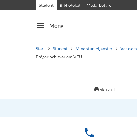
Student
Biblioteket
Medarbetare
menu
Meny
Start
Student
Mina studietjänster
Verksamh
Frågor och svar om VFU
Sök
Andra söktjänster
Skriv ut
print
Kurser och program
Kursplaner
Välkomstb
phone