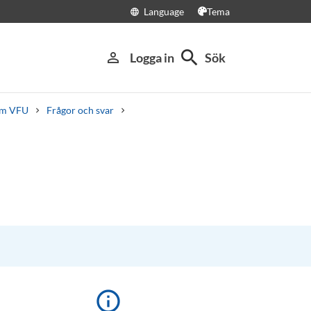
Language
Tema
language
search
person_outline
Logga in
Sök
m VFU
Frågor och svar
info_outline