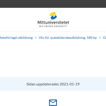
etsförlagd utbildning
Vfu för sjuksköterskeutbildning, 180 hp
O
rev
Personal
Lediga jobb
Sidan uppdaterades 2021-01-19
mail_outline