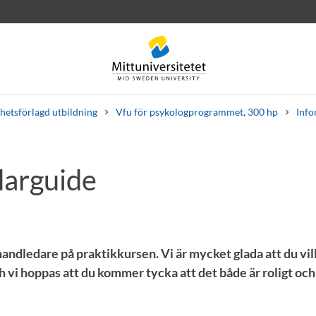
etsförlagd utbildning
Vfu för psykologprogrammet, 300 hp
Info
arguide
rev
Personal
Lediga jobb
dledare på praktikkursen. Vi är mycket glada att du vill
 vi hoppas att du kommer tycka att det både är roligt och 