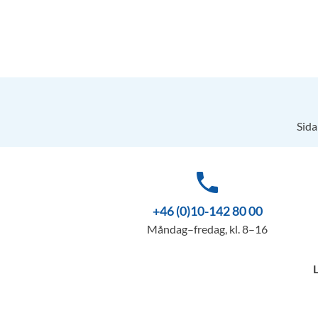
Sida
phone
+46 (0)10-142 80 00
Måndag–fredag, kl. 8–16