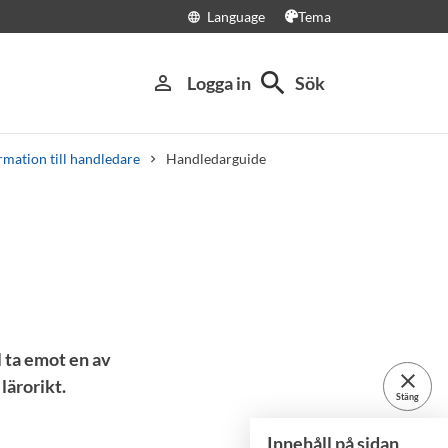
Language
Tema
language
search
person_outline
Logga in
Sök
rmation till handledare
Handledarguide
 ta emot en av
close
lärorikt.
Stäng
Innehåll på sidan