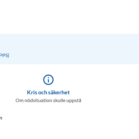
(PPS)
info_outline
Kris och säkerhet
Om nödsituation skulle uppstå
n