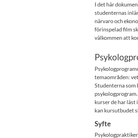
I det här dokument
studenternas inl
närvaro och ekono
förinspelad film sk
välkommen att kon
Psykologpr
Psykologprogramme
temaområden: vete
Studenterna som k
psykologprogram. F
kurser de har läst
kan kursutbudet sk
Syfte
Psykologpraktiken 