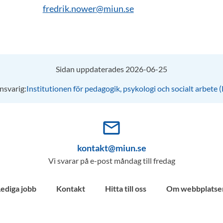
fredrik.nower@miun.se
Sidan uppdaterades 2026-06-25
nsvarig:
Institutionen för pedagogik, psykologi och socialt arbete 
mail_outline
kontakt@miun.se
Vi svarar på e-post måndag till fredag
Lediga jobb
Kontakt
Hitta till oss
Om webbplatse