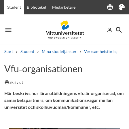
language
Student
Biblioteket
Medarbetare
Language
Tema
menu
search
person_outline
Meny
Logga in
Sök
Start
Student
Mina studietjänster
Verksamhetsförlagd utbi
Sök
Vfu‑organisationen
Andra söktjänster
Kurser och program
Kursplaner
Välkomstbrev
Personal
print
Skriv ut
Lediga jobb
Här beskrivs hur lärarutbildningens vfu är organiserad, om
samarbetspartners, om kommunikationsvägar mellan
universitet och skolhuvudmän/kommuner, etc.