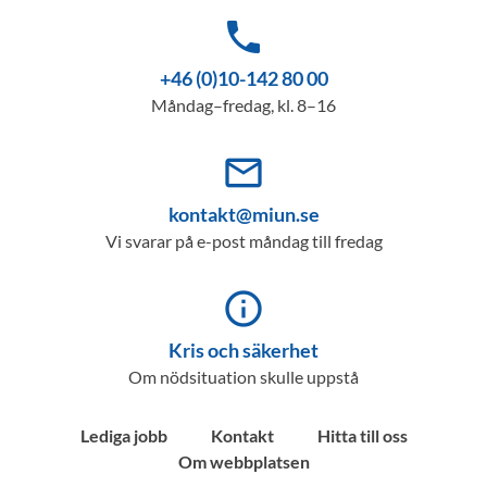
phone
+46 (0)10-142 80 00
Måndag–fredag, kl. 8–16
mail_outline
kontakt@miun.se
Vi svarar på e-post måndag till fredag
info_outline
Kris och säkerhet
Om nödsituation skulle uppstå
Lediga jobb
Kontakt
Hitta till oss
Om webbplatsen