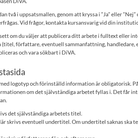
abasen DiVA.
dan två i uppsatsmallen, genom att kryssa i ”Ja” eller ”Nej”
rfrågas. Vid frågor, kontakta kursansvarig vid din instituti
tt om du väljer att publicera ditt arbete i fulltext eller i
 (titel, författare, eventuell sammanfattning, handledare
ubliceras och vara sökbart i DiVA.
stasida
med logotyp och förinställd information är obligatorisk. 
ormationen om det självständiga arbetet fyllas i. Det får 
dan.
rivs det självständiga arbetets titel.
är skrivs eventuell undertitel. Om undertitel saknas ska t