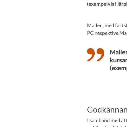
(exempelvis i lärpl
Mallen, med fastst
PC respektive Ma
Mallen
kursan
(exemp
Godkännand
I samband med att