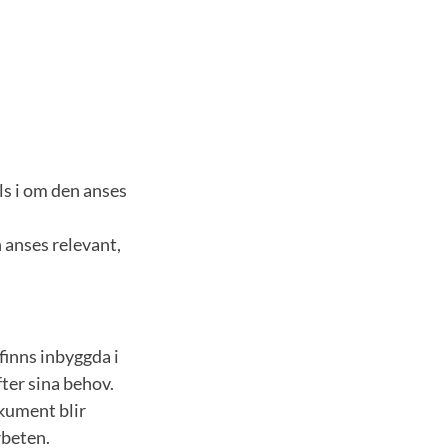
s i om den anses
 anses relevant,
finns inbyggda i
ter sina behov.
okument blir
rbeten.