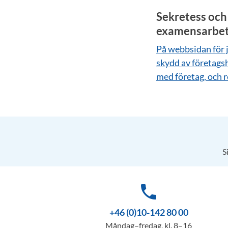
Sekretess och 
examensarbe
På webbsidan för j
skydd av företagsh
med företag, och 
S
phone
+46 (0)10-142 80 00
Måndag–fredag, kl. 8–16