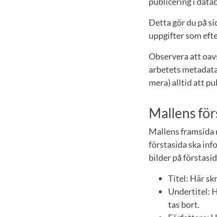
publicering i dat
Detta gör du på si
uppgifter som efte
Observera att oavse
arbetets metadata
mera) alltid att p
Mallens för
Mallens framsida 
förstasida ska inf
bilder på förstasi
Titel: Här sk
Undertitel: H
tas bort.