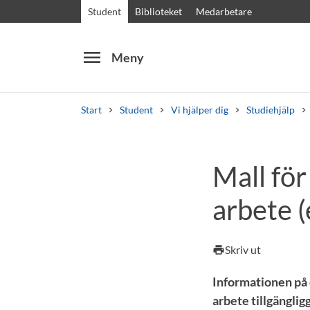
Student
Biblioteket
Medarbetare
menu
Meny
Start
Student
Vi hjälper dig
Studiehjälp
Sök
Andra söktjänster
Mall för
Kurser och program
Kursplaner
Välkomstb
arbete 
Skriv ut
print
Informationen på d
arbete tillgänglig