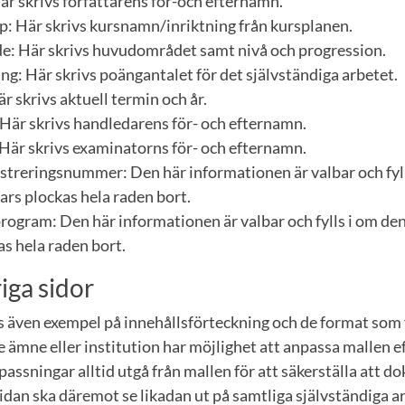
är skrivs författarens för-och efternamn.
 Här skrivs kursnamn/inriktning från kursplanen.
 Här skrivs huvudområdet samt nivå och progression.
g: Här skrivs poängantalet för det självständiga arbetet.
r skrivs aktuell termin och år.
Här skrivs handledarens för- och efternamn.
Här skrivs examinatorns för- och efternamn.
streringsnummer: Den här informationen är valbar och fyll
ars plockas hela raden bort.
rogram: Den här informationen är valbar och fylls i om den
s hela raden bort.
iga sidor
s även exempel på innehållsförteckning och de format som 
 ämne eller institution har möjlighet att anpassa mallen ef
assningar alltid utgå från mallen för att säkerställa att d
sidan ska däremot se likadan ut på samtliga självständiga a