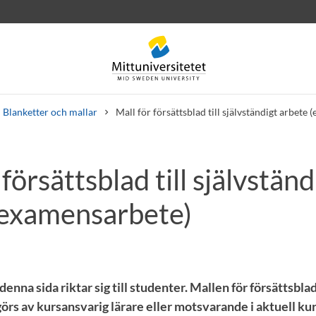
Blanketter och mallar
Mall för försättsblad till självständigt arbete
 försättsblad till självständ
rev
Personal
Lediga jobb
(examensarbete)
enna sida riktar sig till studenter. Mallen för försättsblad 
görs av kursansvarig lärare eller motsvarande i aktuell ku