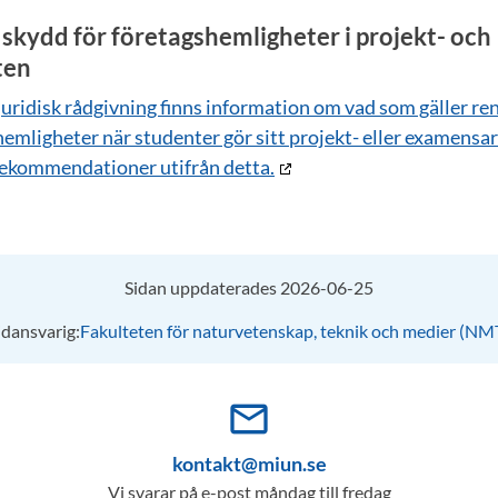
skydd för företagshemligheter i projekt- och
ten
uridisk rådgivning finns information om vad som gäller rent
emligheter när studenter gör sitt projekt- eller examensa
rekommendationer utifrån detta.
Sidan uppdaterades 2026-06-25
idansvarig:
Fakulteten för naturvetenskap, teknik och medier (NM
mail_outline
kontakt@miun.se
Vi svarar på e-post måndag till fredag