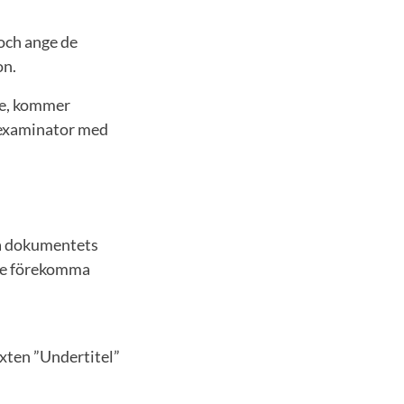
 och ange de
on.
nte, kommer
, examinator med
På dokumentets
inte förekomma
exten ”Undertitel”