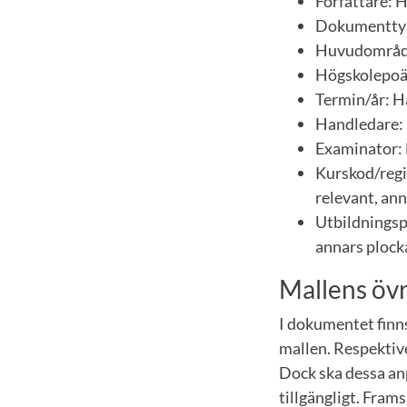
Författare: H
Dokumenttyp:
Huvudområde:
Högskolepoän
Termin/år: Hä
Handledare: 
Examinator: 
Kurskod/regi
relevant, ann
Utbildningsp
annars plocka
Mallens övr
I dokumentet finn
mallen. Respektive
Dock ska dessa anp
tillgängligt. Fram