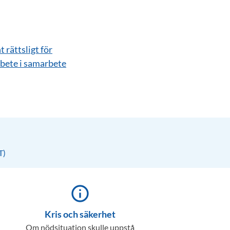
 rättsligt för
rbete i samarbete
T)
info_outline
Kris och säkerhet
Om nödsituation skulle uppstå