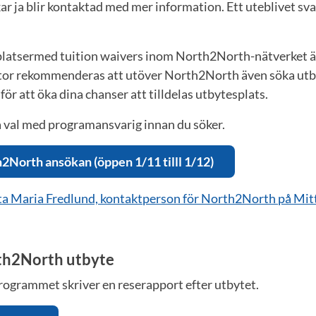
ar ja blir kontaktad med mer information. Ett uteblivet sva
platsermed tuition waivers inom North2North-nätverket 
stor rekommenderas att utöver North2North även söka ut
för att öka dina chanser att tilldelas utbytesplats.
na val med programansvarig innan du söker.
h2North ansökan (öppen 1/11 tilll 1/12)
kta Maria Fredlund, kontaktperson för North2North på Mit
rth2North utbyte
programmet skriver en reserapport efter utbytet.