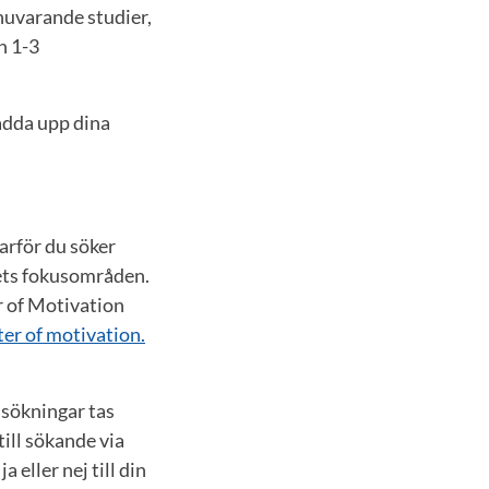
 nuvarande studier,
h 1-3
ladda upp dina
varför du söker
ets fokusområden.
er of Motivation
ter of motivation.
nsökningar tas
ill sökande via
eller nej till din