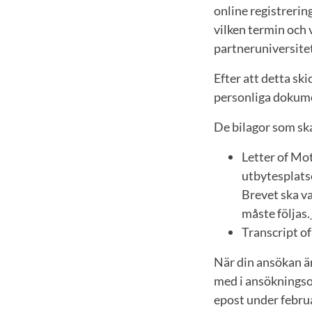
online registrerin
vilken termin och
partneruniversitet
Efter att detta ski
personliga dokume
De bilagor som ska
Letter of Mot
utbytesplats
Brevet ska va
måste följas.
Transcript of
När din ansökan är
med i ansökningso
epost under februa