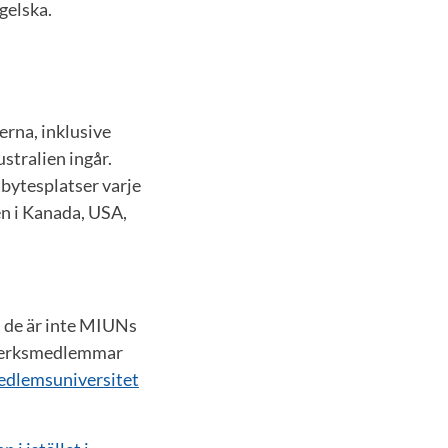
gelska.
erna, inklusive
stralien ingår.
tbytesplatser varje
ten i Kanada, USA,
s de är inte MIUNs
ätverksmedlemmar
medlemsuniversitet