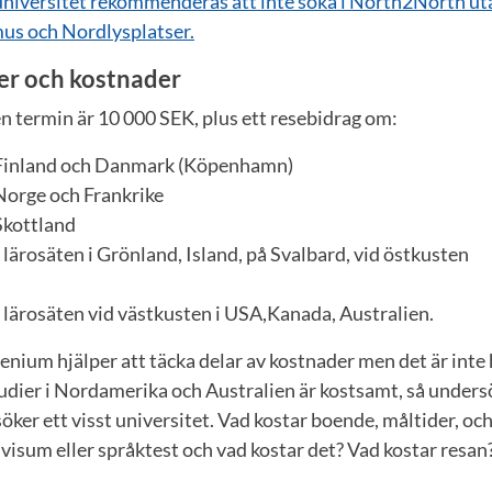
iversitet rekommenderas att inte söka i North2North utan 
us och Nordlysplatser.
er och kostnader
n termin är 10 000 SEK, plus ett resebidrag om:
r Finland och Danmark (Köpenhamn)
 Norge och Frankrike
Skottland
 lärosäten i Grönland, Island, på Svalbard, vid östkusten
 lärosäten vid västkusten i USA,Kanada, Australien.
enium hjälper att täcka delar av kostnader men det är inte
udier i Nordamerika och Australien är kostsamt, så unders
ker ett visst universitet. Vad kostar boende, måltider, och
visum eller språktest och vad kostar det? Vad kostar resan