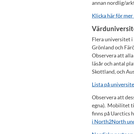
annan nordlig/arkt
Klicka här för me
Värduniversit
Flera universitet 
Grönland och Färöa
Observera att alla
läsår och antal pla
Skottland, och Aus
Lista på universi
Observera att dess
egna). Mobilitet t
finns på Uarctics
i North2North unde