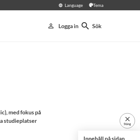
Language
Tema
language
search
person_outline
Logga in
Sök
ic), med fokus på
close
ia studieplatser
Stäng
Innehåll på sidan