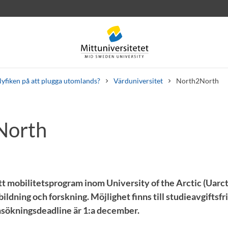
yfiken på att plugga utomlands?
Värduniversitet
North2North
North
rev
Personal
Lediga jobb
t mobilitetsprogram inom University of the Arctic (Uarct
bildning och forskning. Möjlighet finns till studieavgiftsfr
nsökningsdeadline är 1:a december.