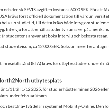
 och den sk SEVIS avgiften kostar ca 6000 SEK. För att få
USA krävs först officiell dokumentation till värduniversite
 hela sin studietid, till detta krävs både intyg om studie
yg. Intervju för att erhålla studentvisum sker på amerika
är studentens ansvar att boka intervju och bekosta resan.
d studentvisum, ca 12 000 SEK. Söks online efter antagning
t inresetillstånd (ETA) krävs för utbytesstudier under 6 m
orth2North utbytesplats
r 1/11 till 1/12 2025, för studier höstterminen 2026 elle
lats under februari/mars.
och består av två delar i systemet Mobility-Online. Den fö