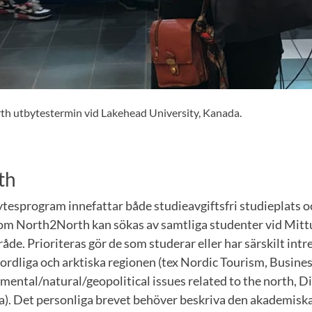
h utbytestermin vid Lakehead University, Kanada.
th
esprogram innefattar både studieavgiftsfri studieplats o
om North2North kan sökas av samtliga studenter vid Mitt
e. Prioriteras gör de som studerar eller har särskilt intre
 nordliga och arktiska regionen (tex Nordic Tourism, Busin
mental/natural/geopolitical issues related to the north, D
a). Det personliga brevet behöver beskriva den akademiska