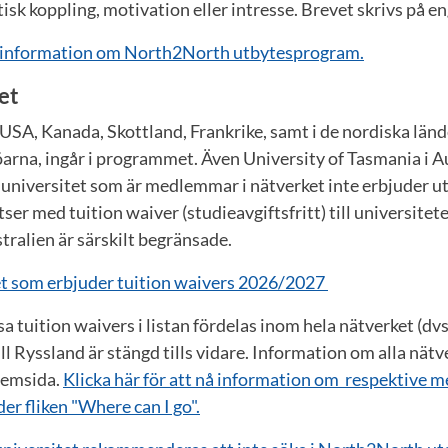
isk koppling, motivation eller intresse. Brevet skrivs på en
r information om North2North utbytesprogram.
et
i USA, Kanada, Skottland, Frankrike, samt i de nordiska länd
rna, ingår i programmet. Även University of Tasmania i Au
 universitet som är medlemmar i nätverket inte erbjuder u
tser med tuition waiver (studieavgiftsfritt) till universite
tralien är särskilt begränsade.
tet som erbjuder tuition waivers 2026/2027
a tuition waivers i listan fördelas inom hela nätverket (dv
ill Ryssland är stängd tills vidare. Information om alla n
 hemsida.
Klicka här för att nå information om respektive 
r fliken "Where can I go".