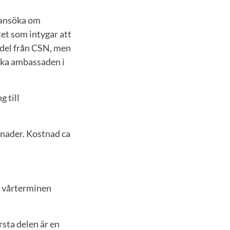
 ansöka om
tet som intygar att
medel från CSN, men
nska ambassaden i
 till
ånader. Kostnad ca
r vårterminen
rsta delen är en