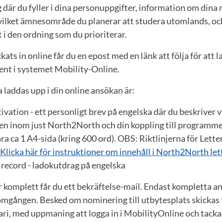
g där du fyller i dina personuppgifter, information om dina
 vilket ämnesområde du planerar att studera utomlands, oc
 i den ordning som du prioriterar.
ckats in online får du en epost med en länk att följa för att 
nt i systemet Mobility-Online.
 laddas upp i din online ansökan är:
ivation - ett personligt brev på engelska där du beskriver 
en inom just North2North och din koppling till programm
ra ca 1 A4-sida (kring 600 ord). OBS: Riktlinjerna för Lett
Klicka här för instruktioner om innehåll i North2North let
 record - ladokutdrag på engelska
 komplett får du ett bekräftelse-mail. Endast kompletta a
mgången. Besked om nominering till utbytesplats skickas t
ri, med uppmaning att logga in i MobilityOnline och tacka ja 