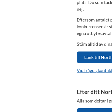
plats. Du som tack
nej.
Eftersom antalet 
konkurrensen är 
egna utbytesavtal 
Stäm alltid av di
Länk till Nort
Vid frågor, konta
Efter ditt No
Alla som deltar i 