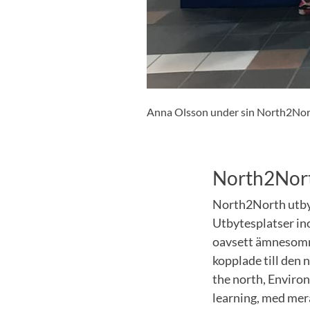
Anna Olsson under sin North2Nort
North2Nor
North2North utbyt
Utbytesplatser in
oavsett ämnesområd
kopplade till den
the north, Environ
learning, med mer