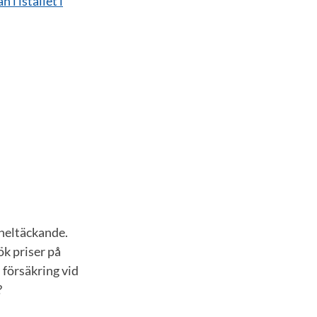
i istället i
 heltäckande.
ök priser på
 försäkring vid
?