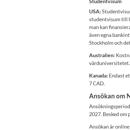
Studentvisum
USA:
Studentvisum
studentvisum till 
man kan finansiera
även egna bankint
Stockholm och det 
Australien:
Kostna
värduniversitetet.
Kanada:
Endast et
7 CAD.
Ansökan om N
Ansökningsperiod ä
2027. Besked om p
Ansökan är online 