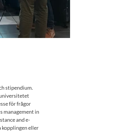
ch stipendium.
universitetet
sse för frågor
ess management in
istance and e-
 kopplingen eller