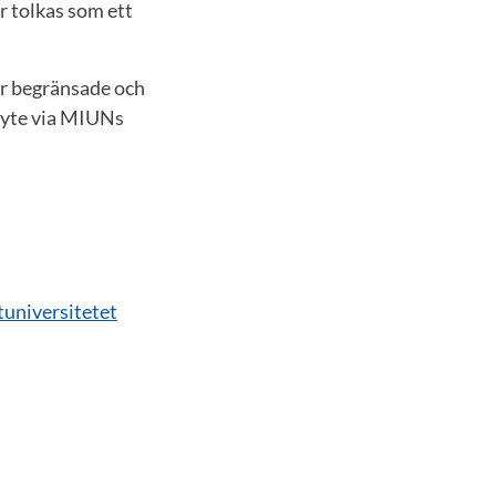
r tolkas som ett
är begränsade och
byte via MIUNs
tuniversitetet