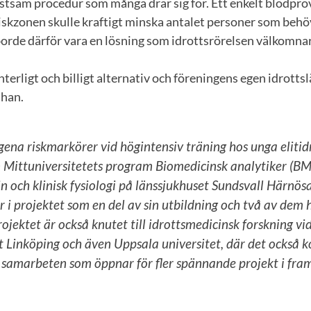
tsam procedur som många drar sig för. Ett enkelt blodprov 
 riskzonen skulle kraftigt minska antalet personer som beh
 borde därför vara en lösning som idrottsrörelsen välkomna
nterligt och billigt alternativ och föreningens egen idrotts
 han.
ena riskmarkörer vid högintensiv träning hos unga elitidr
 Mittuniversitetets program Biomedicinsk analytiker (B
n och klinisk fysiologi på länssjukhuset Sundsvall Härnö
 i projektet som en del av sin utbildning och två av dem 
rojektet är också knutet till idrottsmedicinsk forskning vi
t Linköping och även Uppsala universitet, där det också 
– samarbeten som öppnar för fler spännande projekt i fra