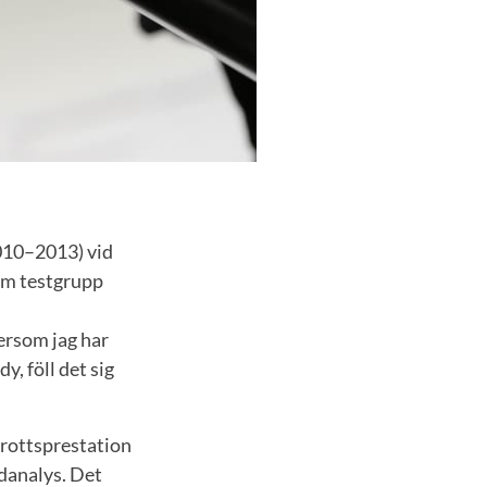
010–2013) vid
Som testgrupp
tersom jag har
y, föll det sig
drottsprestation
odanalys. Det