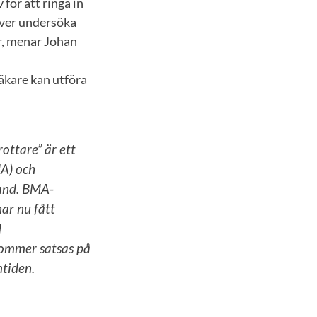
för att ringa in
över undersöka
r, menar Johan
läkare kan utföra
ottare” är ett
MA) och
sand. BMA-
har nu fått
d
kommer satsas på
mtiden.