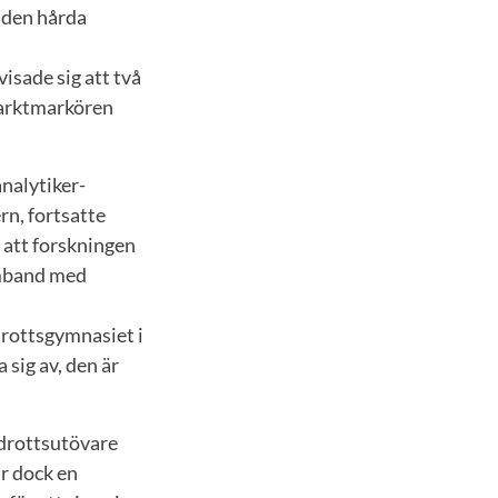
r den hårda
isade sig att två
farktmarkören
nalytiker-
n, fortsatte
 att forskningen
samband med
drottsgymnasiet i
sig av, den är
idrottsutövare
är dock en