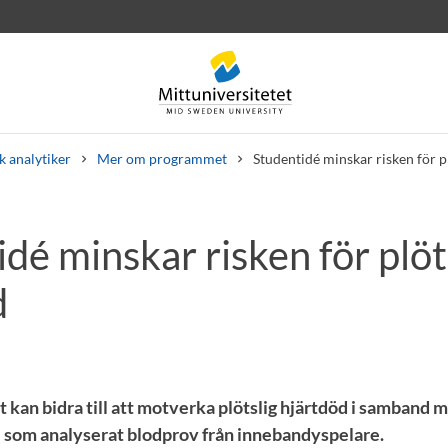
 analytiker
Mer om programmet
Studentidé minskar risken för p
dé minskar risken för plöt
rev
Personal
Lediga jobb
d
t kan bidra till att motverka plötslig hjärtdöd i samband m
 som analyserat blodprov från innebandyspelare.