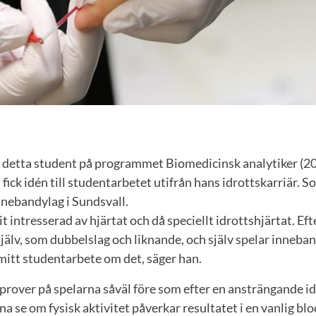
 detta student på programmet Biomedicinsk analytiker (2
 fick idén till studentarbetet utifrån hans idrottskarriär. 
nnebandylag i Sundsvall.
rit intresserad av hjärtat och då speciellt idrottshjärtat. Ef
själv, som dubbelslag och liknande, och själv spelar inneband
 mitt studentarbete om det, säger han.
prover på spelarna såväl före som efter en ansträngande i
 se om fysisk aktivitet påverkar resultatet i en vanlig bl