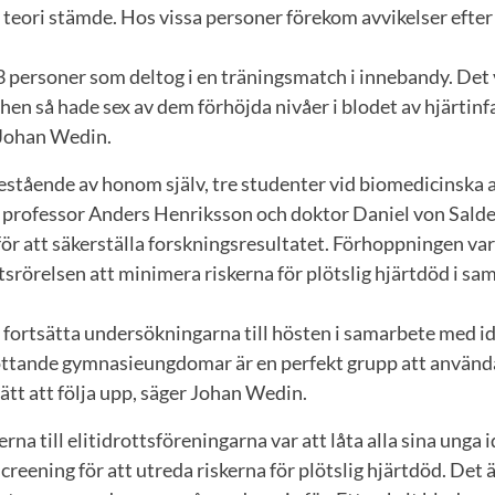
s teori stämde. Hos vissa personer förekom avvikelser efte
3 personer som deltog i en träningsmatch i innebandy. Det v
hen så hade sex av dem förhöjda nivåer i blodet av hjärtin
 Johan Wedin.
estående av honom själv, tre studenter vid biomedicinska a
rofessor Anders Henriksson och doktor Daniel von Salder
ör att säkerställa forskningsresultatet. Förhoppningen var
ttsrörelsen att minimera riskerna för plötslig hjärtdöd i 
 fortsätta undersökningarna till hösten i samarbete med i
ottande gymnasieungdomar är en perfekt grupp att använda 
lätt att följa upp, säger Johan Wedin.
 till elitidrottsföreningarna var att låta alla sina unga 
reening för att utreda riskerna för plötslig hjärtdöd. Det 