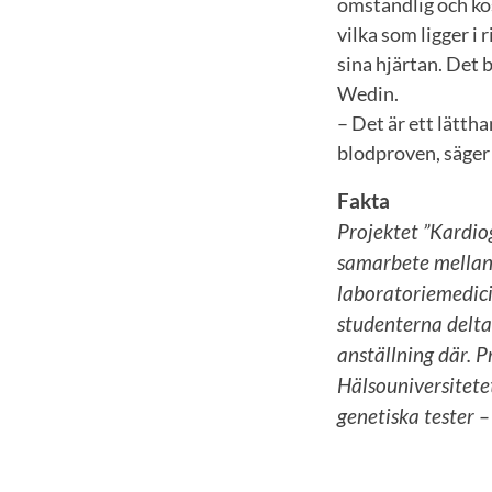
omständlig och kos
vilka som ligger i
sina hjärtan. Det
Wedin.
– Det är ett lättha
blodproven, säger
Fakta
Projektet ”Kardiog
samarbete mellan
laboratoriemedici
studenterna deltar
anställning där. P
Hälsouniversitete
genetiska tester 