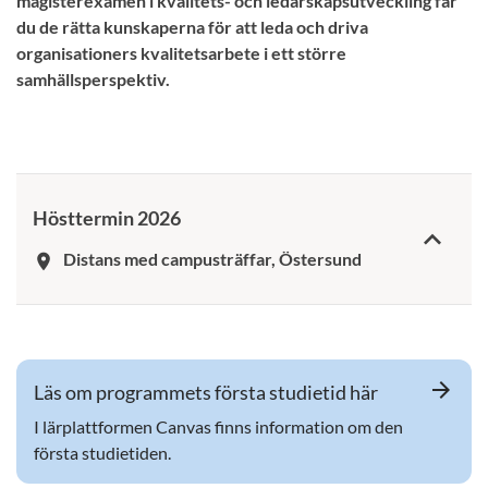
magisterexamen i kvalitets- och ledarskapsutveckling får
du de rätta kunskaperna för att leda och driva
organisationers kvalitetsarbete i ett större
samhällsperspektiv.
Hösttermin 2026
Distans med campusträffar, Östersund
room
arrow_forward
Läs om programmets första studietid här
I lärplattformen Canvas finns information om den
första studietiden.