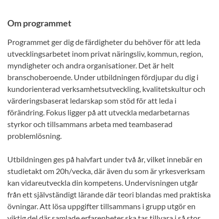
Om programmet
Programmet ger dig de färdigheter du behöver för att leda
utvecklingsarbetet inom privat näringsliv, kommun, region,
myndigheter och andra organisationer. Det är helt
branschoberoende. Under utbildningen fördjupar du dig i
kundorienterad verksamhetsutveckling, kvalitetskultur och
värderingsbaserat ledarskap som stöd för att leda i
förändring. Fokus ligger på att utveckla medarbetarnas
styrkor och tillsammans arbeta med teambaserad
problemlösning.
Utbildningen ges på halvfart under två år, vilket innebär en
studietakt om 20h/vecka, där även du som är yrkesverksam
kan vidareutveckla din kompetens. Undervisningen utgår
från ett självständigt lärande där teori blandas med praktiska
övningar. Att lösa uppgifter tillsammans i grupp utgör en
viktig del där samlade erfarenheter ska tas tillvara i så stor