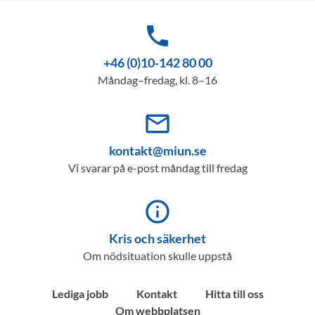
phone
+46 (0)10-142 80 00
Måndag–fredag, kl. 8–16
mail_outline
kontakt@miun.se
Vi svarar på e-post måndag till fredag
info_outline
Kris och säkerhet
Om nödsituation skulle uppstå
Lediga jobb
Kontakt
Hitta till oss
Om webbplatsen