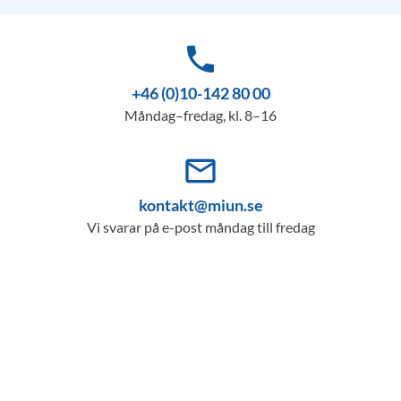
phone
+46 (0)10-142 80 00
Måndag–fredag, kl. 8–16
mail_outline
kontakt@miun.se
Vi svarar på e-post måndag till fredag
info_outline
Kris och säkerhet
Om nödsituation skulle uppstå
Lediga jobb
Kontakt
Hitta till oss